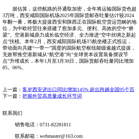
据估算，这些航路的开通取加密，全年将运输国际货色超
3万吨，西安咸阳国际机场2025年国际货邮吞吐量估计较2024
年翻一番，将极大提拔西安和陕西正在国际航空货运范畴的地
位，为中欧经贸往来搭建了愈加多元、便利、高效的空中“桥
梁”。空港新城鼎力成长临空经济、全力推进“空中丝绸之新起
点”扶植。本年2月，西安咸阳国际机场T5航坐楼正式投运，
带动面向共建“一带一”国度的国际航空枢纽能级逾越式提拔，
无效帮推空港新城从“航空港”向“全球资本设置装备摆设节
点”升维成长，本年1月至3月30日，国际货邮吞吐量同比增加
85。06%。
上一篇：
客岁西安进出口同比增加145% 超出跨越全国95个百
下一篇：
把握外贸高质量成长环节词
联系我们
销售电话：0731-82281811
联系邮箱：webmaster@163.com