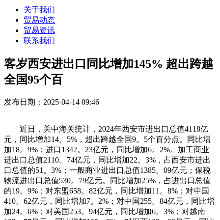
关于我们
贸易动态
贸易资讯
联系我们
客岁西安进出口同比增加145% 超出跨越
全国95个百
发布日期：2025-04-14 09:46
近日，关中海关统计，2024年西安市进出口总值4118亿
元，同比增加14。5%，超出跨越全国9。5个百分点。同比增
加18。9%；进口1342。23亿元，同比增加6。2%。加工商业
进出口总值2110。74亿元，同比增加22。3%，占西安市进出
口总值的51。3%；一般商业进出口总值1385。09亿元；保税
物流进出口总值530。79亿元。同比增加25%，占进出口总值
的19。9%；对东盟658。82亿元，同比增加11。8%；对中国
410。62亿元，同比增加7。2%；对中国255。84亿元，同比增
加24。6%；对美国253。94亿元，同比增加6。3%；对越南