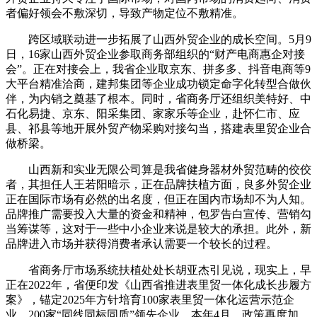
者偏好领会不敷深切，导致产物定位不敷精准。
跨区域联动进一步拓展了山西外贸企业的成长空间。5月9
日，16家山西外贸企业参取商务部组织的“财产电商惠企对接
会”。正在对接会上，我省企业取京东、拼多多、抖音电商等9
大平台精准洽商，建邦集团等企业成功锁定命字化转型合做伙
伴，为内销之奠基了根本。同时，省商务厅还组织美特好、中
石化易捷、京东、阳采集团、家家乐等企业，赴怀仁市、应
县、祁县等地开展外贸产物采购对接勾当，搭建表里贸企业合
做桥梁。
山西新和实业无限公司算是我省健身器材外贸范畴的佼佼
者，其担任人王若阳暗示，正在品牌扶植方面，良多外贸企业
正在国际市场有必然的出名度，但正在国内市场却不为人知。
品牌推广需要投入大量的资金和精神，包罗告白宣传、营销勾
当筹谋等，这对于一些中小企业来说是较大的承担。此外，新
品牌进入市场并获得消费者承认需要一个较长的过程。
省商务厅市场系统扶植处处长胡亚杰引见说，现实上，早
正在2022年，省便印发《山西省推进表里贸一体化成长步履方
案》，锚定2025年方针培育100家表里贸一体化运营示范企
业、200家“同线同标同质”领先企业。本年4月，政策再度加