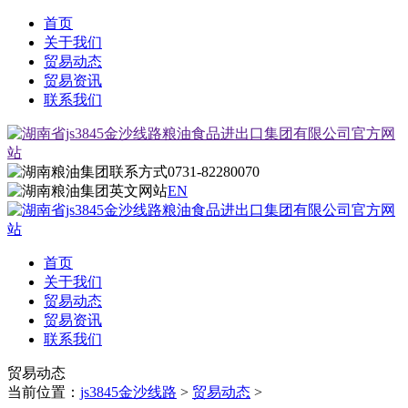
首页
关于我们
贸易动态
贸易资讯
联系我们
0731-82280070
EN
首页
关于我们
贸易动态
贸易资讯
联系我们
贸易动态
当前位置：
js3845金沙线路
>
贸易动态
>