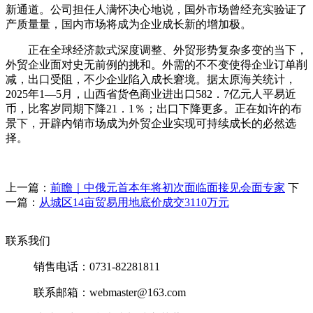
新通道。公司担任人满怀决心地说，国外市场曾经充实验证了
产质量量，国内市场将成为企业成长新的增加极。
正在全球经济款式深度调整、外贸形势复杂多变的当下，
外贸企业面对史无前例的挑和。外需的不不变使得企业订单削
减，出口受阻，不少企业陷入成长窘境。据太原海关统计，
2025年1—5月，山西省货色商业进出口582．7亿元人平易近
币，比客岁同期下降21．1％；出口下降更多。正在如许的布
景下，开辟内销市场成为外贸企业实现可持续成长的必然选
择。
上一篇：
前瞻｜中俄元首本年将初次面临面接见会面专家
下
一篇：
从城区14亩贸易用地底价成交3110万元
联系我们
销售电话：0731-82281811
联系邮箱：webmaster@163.com