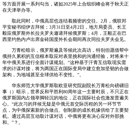
等方面开展一系列勾当，诸如2025年上合组织峰会将于秋天正
在天津举办等。
取此同时，中俄高层也连结着频密的交往。2月，俄联邦
平安秘书绍伊古拜候；3月31日至4月2日，地方局委员、长王
毅应俄罗斯外长拉夫罗夫邀请拜候俄罗斯；4月，王毅正在巴
西里约热内卢出席金砖国度外长会期间再次同拉夫罗夫会见。
万青松暗示，俄罗斯遍及等候此次高访，特别但愿借帮中
俄持久累积的互信根本取应对表里挑和的沟通经验，对将来十
年中俄关系进行全面计谋规划。“这种基于汗青互信取现实需
求的计谋对接，将为两国正在国际变局中建立愈加坚韧的合做
架构，为地域甚至全球供给不变性。”。
华东师范大学俄罗斯取欧亚研究院副院长万青松向磅礴旧
事（）暗示，世界反和平胜利80周年这一主要时辰，不只正在
俄罗斯国内占领举脚轻沉的地位，正在国际社会也激发普遍关
心。“此次习的拜候无疑是中俄元首交际历程的另一环节节
点，为中俄探索新的合做点、创制新的成长机缘供给了主要契
机。通过高层互动取计谋对话，中俄将更有决心应对外部挑
和。”？。