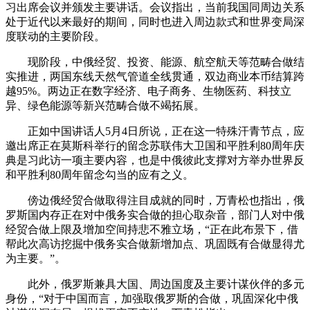
习出席会议并颁发主要讲话。会议指出，当前我国同周边关系
处于近代以来最好的期间，同时也进入周边款式和世界变局深
度联动的主要阶段。
现阶段，中俄经贸、投资、能源、航空航天等范畴合做结
实推进，两国东线天然气管道全线贯通，双边商业本币结算跨
越95%。两边正在数字经济、电子商务、生物医药、科技立
异、绿色能源等新兴范畴合做不竭拓展。
正如中国讲话人5月4日所说，正在这一特殊汗青节点，应
邀出席正在莫斯科举行的留念苏联伟大卫国和平胜利80周年庆
典是习此访一项主要内容，也是中俄彼此支撑对方举办世界反
和平胜利80周年留念勾当的应有之义。
傍边俄经贸合做取得注目成就的同时，万青松也指出，俄
罗斯国内存正在对中俄务实合做的担心取杂音，部门人对中俄
经贸合做上限及增加空间持悲不雅立场，“正在此布景下，借
帮此次高访挖掘中俄务实合做新增加点、巩固既有合做显得尤
为主要。”。
此外，俄罗斯兼具大国、周边国度及主要计谋伙伴的多元
身份，“对于中国而言，加强取俄罗斯的合做，巩固深化中俄