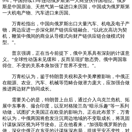
9%，中国持续15年连结俄罗斯第一大商业伙伴国地位。俄罗
斯是中国原油、天然气第一猛进口来历国，中国成为俄罗斯第
一大机电产物、汽车进口来历国。
万青松指出，中国向俄罗斯出口大量汽车、机电及电子产
物，两边应进一步深化财产链供应链融合。“以此次高访为契
机，鞭策中俄间的商业从导模式向财产链供应链合做模式转
型。”。
普京强调，正在当今前提下，俄中关系具有深刻的计谋意
义。“全球性动荡未见缓和，反而呈现扩散态势。俄中两国靠
得住、不变的关系本身加强了世界不变性。”。
万青松认为，鉴于特朗普关税和及中美摩擦影响，中俄正
在能源、农业、汽车、机械等范畴合做潜力庞大，应加强合做
推进两边财产协同成长。
需要关心的是，特朗普上台后，通过介入乌克兰危机、拓
展中东事务、撮合印度，以至对格陵兰岛“暗示乐趣”等一系列
动做，试图扩大美国正在欧亚的影响力。正在此布景下，万青
松认为，中俄两国将愈发注沉周边地域的不变取成长，将巩固
计谋纵深区视为环节使命。正在他看来，“加强取俄罗斯的合
做，深化中俄正在东亚的计谋纵深布局，提拔平安不变性，对