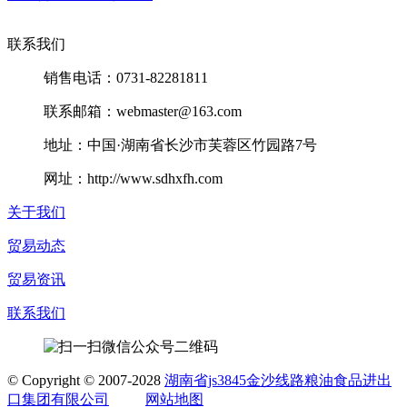
联系我们
销售电话：0731-82281811
联系邮箱：webmaster@163.com
地址：中国·湖南省长沙市芙蓉区竹园路7号
网址：http://www.sdhxfh.com
关于我们
贸易动态
贸易资讯
联系我们
©
Copyright © 2007-2028
湖南省js3845金沙线路粮油食品进出
口集团有限公司
网站地图