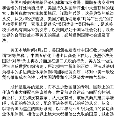
美国相关做法根基经济纪律和市场准绳，罔顾多边商业构
和告竣的好处均衡成果，美国持久从国际商业中大量获利的现
实，将关税做为实施极限施压、谋取的兵器，这是典型的单边
从义、从义和经济霸凌。美国打着所谓逃求“对等”“公允”的灯
号搞零和博弈，素质上是逃求“美国优先”“美国特殊”，是以关
税手段现有国际经贸次序，以美国好处于国际社会公利，以全
世界的合理好处办事美国的霸益，必然遭到国际社会遍及否
决。
美国本地时间4月2日，美国颁布发表对中国征收34%的所
谓“对等关税”。中国五矿化工进出口商会正在此，强烈否决美
国以“对等”为由再次片面加征进口关税的行为。美方这一做法
严沉违反世贸组织法则，严沉损害世贸组织正益，严沉以法则
为根本的多边商业体系体例和国际经贸次序，将对中美一般经
贸合做形成本色性，对美国消费和全球经济发生晦气影响。
成长是世界的遍及，而不是少数国度的专利。国际上的工
作该当由大师配合筹议着办，世界前途命运该当由配合控制。
商业和、关税和没有赢家，从义没有出。该当共商共建共享准
绳，实正的多边从义，配合否决各类形式的单边从义、从义，
以结合国为焦点的国际系统，以世界商业组织为焦点的多边商
业体系体例。相信世界上绝大大都相信公允取的国度，城市选