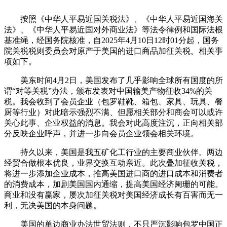
按照《中华人平易近国关税法》、《中华人平易近国海关
法》、《中华人平易近国对外商业法》等法令律例和国际法根
基准绳，经国务院核准，自2025年4月10日12时01分起，国务
院关税税则委员会对原产于美国的进口商品加征关税。相关事
项如下。
美东时间4月2日，美国发布了几乎影响全球所有国度的所
谓“对等关税”办法，颁布发表对中国输美产物征收34%的关
税。我会收到了会员企业（包罗鞋靴、箱包、家具、玩具、餐
厨等行业）对此暗示强烈不满、但愿相关部分和商会可以或许
关心此事、企业权益的消息。我会对此高度注沉，正向相关部
分反映企业呼声，并进一步向会员企业领会相关环境。
持久以来，美国是我五矿化工行业的主要商业伙伴。两边
经贸合做根本优良，业界交换互动亲近。此次叠加征收关税，
将进一步添加企业成本，推高美国进口商的进口成本和消费者
的消费成本，加剧美国国内通缩，提高美国经济阑珊的可能。
商业和没有赢家，屡次加征关税对美国经济成长有百害而无一
利，无决美国的本身问题。
美国的单边商业办法世贸法则，不只严沉影响包罗中国正