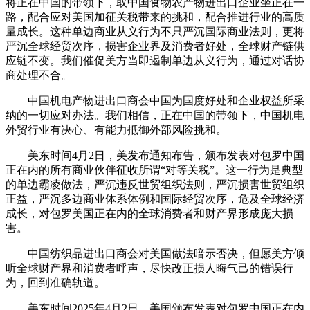
将正在中国的带领下，取中国食物农产物进出口企业坐正在一
路，配合应对美国加征关税带来的挑和，配合推进行业的高质
量成长。这种单边商业从义行为不只严沉国际商业法则，更将
严沉全球经贸次序，损害企业界及消费者好处，全球财产链供
应链不变。我们催促美方当即遏制单边从义行为，通过对话协
商处理不合。
中国机电产物进出口商会中国为国度好处和企业权益所采
纳的一切应对办法。我们相信，正在中国的带领下，中国机电
外贸行业有决心、有能力抵御外部风险挑和。
美东时间4月2日，美发布通知布告，颁布发表对包罗中国
正在内的所有商业伙伴征收所谓“对等关税”。这一行为是典型
的单边霸凌做法，严沉违反世贸组织法则，严沉损害世贸组织
正益，严沉多边商业体系体例和国际经贸次序，危及全球经济
成长，对包罗美国正在内的全球消费者和财产界形成庞大损
害。
中国纺织品进出口商会对美国做法暗示否决，但愿美方倾
听全球财产界和消费者呼声，尽快改正损人晦气己的错误行
为，回到准确轨道。
美东时间2025年4月2日，美国颁布发表对包罗中国正在内