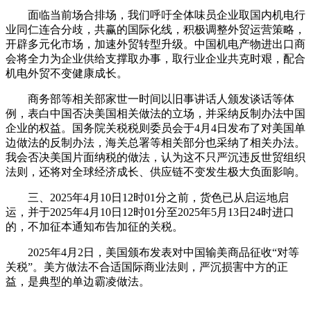
面临当前场合排场，我们呼吁全体味员企业取国内机电行
业同仁连合分歧，共赢的国际化线，积极调整外贸运营策略，
开辟多元化市场，加速外贸转型升级。中国机电产物进出口商
会将全力为企业供给支撑取办事，取行业企业共克时艰，配合
机电外贸不变健康成长。
商务部等相关部家世一时间以旧事讲话人颁发谈话等体
例，表白中国否决美国相关做法的立场，并采纳反制办法中国
企业的权益。国务院关税税则委员会于4月4日发布了对美国单
边做法的反制办法，海关总署等相关部分也采纳了相关办法。
我会否决美国片面纳税的做法，认为这不只严沉违反世贸组织
法则，还将对全球经济成长、供应链不变发生极大负面影响。
三、2025年4月10日12时01分之前，货色已从启运地启
运，并于2025年4月10日12时01分至2025年5月13日24时进口
的，不加征本通知布告加征的关税。
2025年4月2日，美国颁布发表对中国输美商品征收“对等
关税”。美方做法不合适国际商业法则，严沉损害中方的正
益，是典型的单边霸凌做法。