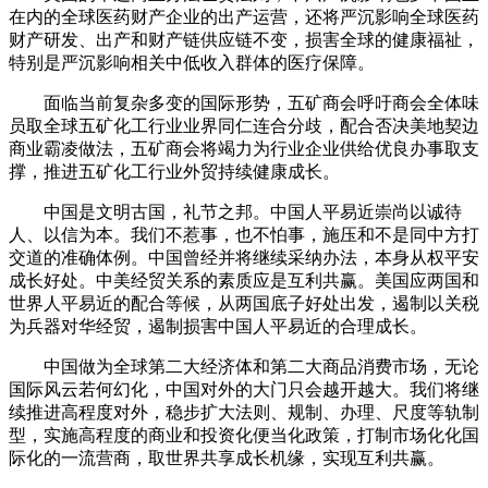
在内的全球医药财产企业的出产运营，还将严沉影响全球医药
财产研发、出产和财产链供应链不变，损害全球的健康福祉，
特别是严沉影响相关中低收入群体的医疗保障。
面临当前复杂多变的国际形势，五矿商会呼吁商会全体味
员取全球五矿化工行业业界同仁连合分歧，配合否决美地契边
商业霸凌做法，五矿商会将竭力为行业企业供给优良办事取支
撑，推进五矿化工行业外贸持续健康成长。
中国是文明古国，礼节之邦。中国人平易近崇尚以诚待
人、以信为本。我们不惹事，也不怕事，施压和不是同中方打
交道的准确体例。中国曾经并将继续采纳办法，本身从权平安
成长好处。中美经贸关系的素质应是互利共赢。美国应两国和
世界人平易近的配合等候，从两国底子好处出发，遏制以关税
为兵器对华经贸，遏制损害中国人平易近的合理成长。
中国做为全球第二大经济体和第二大商品消费市场，无论
国际风云若何幻化，中国对外的大门只会越开越大。我们将继
续推进高程度对外，稳步扩大法则、规制、办理、尺度等轨制
型，实施高程度的商业和投资化便当化政策，打制市场化化国
际化的一流营商，取世界共享成长机缘，实现互利共赢。