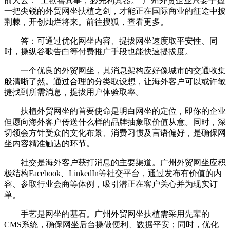
前人云：“工欲善其事，必先利其器。”广州外贸企业只要手握
一把尖锐的外贸网坐扶植之剑，才能正在国际商业的征途中披
荆棘，开创灿烂将来。前往搜狐，查看更多。
答：可通过优化网坐内容、提拔网坐速度取平安性、同
时，操纵谷歌告白等付费推广手段也能快速提拔度。
一个优良的外贸网坐，其消息架构应好像城市的交通收集
般清晰了然。通过合理的分类取设想，让海外客户可以或许敏
捷找到所需消息，提拔用户体验取率。
扶植外贸网坐的首要使命是明白网坐的定位，即你的企业
但愿向海外客户传送什么样的品牌抽象取价值从意。同时，深
切领会方针受众的文化布景、消费习惯及言语偏好，是确保网
坐内容精准触达的环节。
社交是海外客户获打消息的主要渠道。广州外贸网坐应积
极结构Facebook、LinkedIn等社交平台，通过发布有价值的内
容、参取行业会商等体例，吸引潜正在客户关心并为现实订
单。
手艺是网坐的基石。广州外贸网坐扶植需采用先辈的
CMS系统，确保网坐后台操做便利、数据平安；同时，优化