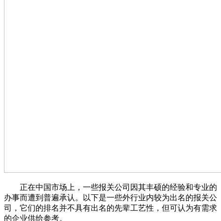
正在中国市场上，一些报关公司因其丰硕的经验和专业的
办事而遭到普遍承认。以下是一些外行业内较为出名的报关公
司，它们的排名并不具有出名的先辈工艺性，但可认为有需求
的企业供给参考。