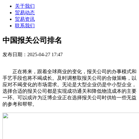
关于我们
贸易动态
贸易资讯
联系我们
中国报关公司排名
发布日期：2025-04-27 17:47
正在将来，跟着全球商业的变化，报关公司的办事模式和
手艺手段也将不竭成长。及时调整取报关公司的合做策略，以
应对不竭变化的市场需求。无论是大型企业仍是中小型企业，
选择合适的报关公司都是实现成功通关和降低物流成本的主要
一环。可以或许为泛博企业正在选择报关公司时供给一些无益
的参考和帮帮。