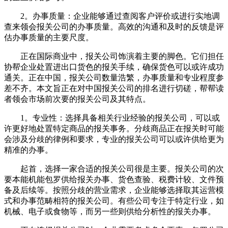
2。办事质量：企业能够通过查阅客户评价或进行实地调
查来领会报关公司的办事质量。高效的沟通和及时的反馈是评
估办事质量的主要尺度。
正在国际商业中，报关公司饰演着主要的脚色。它们担任
协帮企业处置进出口货色的报关手续，确保货色可以或许成功
通关。正在中国，报关公司数量浩繁，办事质量和专业程度参
差不齐。本文旨正在对中国报关公司的排名进行切磋，帮帮读
者领会市场前次要的报关公司及其特点。
1。专业性：选择具备相关行业经验的报关公司，可以或
许更好地处置特定商品的报关事务。分歧商品正在报关时可能
会涉及分歧的律例和要求，专业的报关公司可以或许供给更为
精准的办事。
起首，选择一家合适的报关公司很是主要。报关公司的次
要本能机能包罗供给报关办事、货色查验、税费计较、文件预
备及后续等。按照分歧的营业需求，企业能够选择取其运营模
式和办事范畴相符的报关公司。有些公司专注于特定行业，如
机械、电子或食物等，而另一些则供给分析性的报关办事。