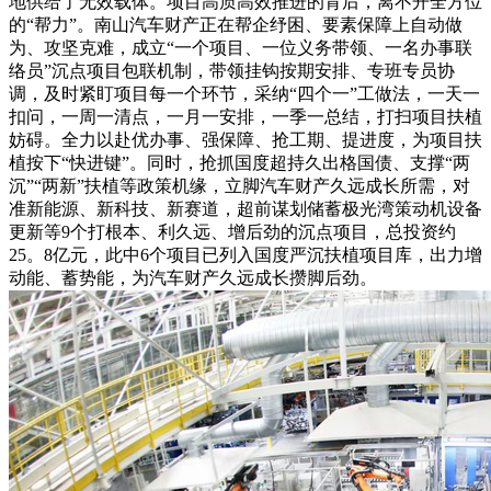
地供给了无效载体。项目高质高效推进的背后，离不开全方位
的“帮力”。南山汽车财产正在帮企纾困、要素保障上自动做
为、攻坚克难，成立“一个项目、一位义务带领、一名办事联
络员”沉点项目包联机制，带领挂钩按期安排、专班专员协
调，及时紧盯项目每一个环节，采纳“四个一”工做法，一天一
扣问，一周一清点，一月一安排，一季一总结，打扫项目扶植
妨碍。全力以赴优办事、强保障、抢工期、提进度，为项目扶
植按下“快进键”。同时，抢抓国度超持久出格国债、支撑“两
沉”“两新”扶植等政策机缘，立脚汽车财产久远成长所需，对
准新能源、新科技、新赛道，超前谋划储蓄极光湾策动机设备
更新等9个打根本、利久远、增后劲的沉点项目，总投资约
25。8亿元，此中6个项目已列入国度严沉扶植项目库，出力增
动能、蓄势能，为汽车财产久远成长攒脚后劲。