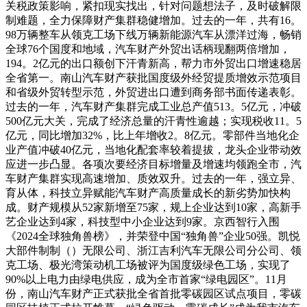
关税政策影响，紧扣现实找出，针对问题想法子，及时破解限
制难题，全力保障财产集群稳健增加。过去的一年，共有16。
98万辆整车从领克工场下线万辆新能源汽车从漂洋过海，畅销
全球76个国度和地域，汽车财产外贸出话柄现翻两倍增加，
194。2亿元的出口额创下汗青新高，帮力市外贸出口增速稳居
全省第一。南山汽车财产获批国度级外经贸提质增效示范项目
和省级外贸转型示范，外贸进出口遭到商务部书面传递表彰。
过去的一年，汽车财产集群完成工业总产值513。5亿元，冲破
500亿元大关，完成了经济总量的汗青性逾越；实现税收11。5
亿元，同比增加32%，比上年增收2。8亿元。零部件当地化企
业产值冲破40亿元，当地化配套率较着提拔，龙头企业带动效
应进一步凸显。各项次要经济目标增量及增速均领跑全市，汽
车财产集群实现高速增加、质效双升。过去的一年，强立异、
育从体，科技立异赋能汽车财产高质量成长的新劣势加快构
成。财产规模从52家新增至75家，规上企业达到10家，高新手
艺企业达到4家，科技型中小企业达到9家。京西智行入围
《2024全球独角兽榜》，并荣登中国“独角兽”企业50强。凯悦
大部件制制（）无限公司、浙江吉利汽车无限公司分公司、领
克工场、极光湾策动机工场被评为国度级绿色工场，实现了
90%以上电力由绿电供应，成为全市首家“绿电园区”。11月
份，南山汽车财产正式获批全省首批零碳园区试点项目，零碳