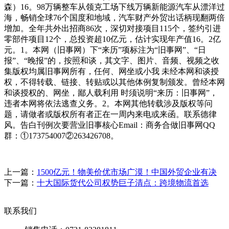
森）16。98万辆整车从领克工场下线万辆新能源汽车从漂洋过
海，畅销全球76个国度和地域，汽车财产外贸出话柄现翻两倍
增加。全年共外出招商86次，深切对接项目115个，签约引进
零部件项目12个，总投资超10亿元，估计实现年产值16。2亿
元。1。本网（旧事网）下“来历”项标注为“旧事网”、“日
报”、“晚报”的，按照和谈，其文字、图片、音频、视频之收
集版权均属旧事网所有，任何、网坐或小我 未经本网和谈授
权，不得转载、链接、转贴或以其他体例复制颁发。曾经本网
和谈授权的、网坐，鄙人载利用 时须说明“来历：旧事网”，
违者本网将依法逃查义务。2。本网其他转载涉及版权等问
题，请做者或版权所有者正在一周内来电或来函。联系德律
风。告白刊例次要营业旧事核心Email：商务合做旧事网QQ
群：①173754007②263426708。
上一篇：
1500亿元！物美价优市场广漠！中国外贸企业有决
下一篇：
十大国际货代公司权势巨子清点：跨境物流首选
联系我们