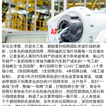
非论京津冀、仍是长三角，都能看到招商团队奔波忙碌的身
影，以务实的做风抓招商，用热诚的立场打动着每一位合做伙
伴，让更多的人看到汽车财产的成长潜力和夸姣将来。南山汽
车财产一直把招商引资做为鞭策汽车财产成长的“一号工程”，
安稳树立“全员招商”，奉行招商引资“12345”工做机制（1个带
领小组、2张招商地图、3支招商步队、4本招商台账、5项工做
轨制）。岁首年月对招商系统进行优化设置装备摆设、组建
由带领班子别离牵头担任的3个招商专班，分片包干，实行“一
条线”办理，整编“一张网”力量，打制招商引资“强”。将全年
招商引资使命方针分化到各内设部分，把招贸易绩纳入部分和
小我绩效查核，构成了从次要带领到一般干部，人人有使命、
个个都招商的长效机制。全年共外出招商86次，深切对接项目