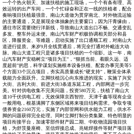
一个个热火朝天、加速扶植的施工现场，一个个有条有理、高
效运转的出产车间，一个个忙碌奋和正在一线的扶植者，配合
奏响项目扶植最强音。南山大道做为贯穿南北、对外物流运输
的主要通道，又是展现全体抽象的主要窗口，因为汗青缘由，
通往市区需要绕行洋新线，导致南山大道出口不畅、交通变乱
多发、整车外运未便。南山汽车财产积极协调相关部分和县
区，降服资金、等难题，启动实施了出口通顺工程，对南山大
道进行提质。来岁9月全线贯通后，将完全打通对外毗连大动
脉。南山大道工程只是诸多项目扶植的一个缩影。这一年，南
山汽车财产安稳树立“项目为王”，“狠抓当前、着眼久远、适
度超前”的思，科学谋划实施根本设备扶植、配套办事完美等5
个方面33个沉点项目，夯实高质量成长“硬支持”，鞭策全体承
载能力全面跃升。立脚扶植沉心向东推进的现实，实施了兴安
大街、吉利大街、前进大街3条道东延工程，内部网进一步完
美。针对供电收集不完美问题，投资580万元，扶植了南山大
道10千伏供电工程，无效保障京西智控、天津千鑫等现有企业
一般用电，根基满脚了东侧区域将来项目结构需求。争取专项
债券资金2160万元，实施了内部管网和供水能力工程，供水不
脚的问题获得完全处理。同时立脚打制分类集聚、特色明显的
项目衔接平台，加速零部件财产园二期、中欧物流园项目扶
植，为舒茨曼座椅、至信焊接总成、兆铭焊接件等财产项目落