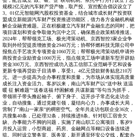
会，配合成立“政、银、企”联动机制。依托中行分行设立了总
规模2亿元的汽车财产贷产物，取产投、宣控配合倡议设立了
3。01亿元智能网汽股权投资基金，结合城市成长财产投资联
盟成立新能源汽车财产投资推进功能区，借力各方金融机构破
解企业融资难题。正在积极建立汽车财产金融生态的同时，把
项目谋划和资金争取做为沉中之沉，确保惠企政策精准推送。
2024年，帮帮领克工场、极光湾策动机、京西智控3家企业争
取到外经贸提质增效资金2940万元；协帮怀燃科技无限公司申
报焦点手艺攻关专项资金1060万元；帮帮极光湾策动机申请外
商投资企业励资金1000万元，指点领克工场申请新车型开辟励
资金300万元。京西智控成功入选工信部工业范畴手艺和设备
更新专项再贷款子目清单，享受1。4亿元贷款财务贴息210万
元。进一步提高为企办事程度和质量，为市场从体实现高质量
成长注入资金活力。客岁以来，南山汽车财产以“送中秋 送温
暖 征 解难题”“送春送福 纾困解难 共谋新篇”等勾当为抓手，
带领班子带头撸起袖子、俯下身子、迈开步子常态化走访企
业，自动搜集，通过党建引领，凝结向心力，办事成长大局，
营制了“南山一家亲”的稠密空气。全年共走访包联企业36次，
共搜集40条，已处理32条，持续推进8条。针对职工宿舍欠
缺、办事能力不脚的问题，实施了南山职工公寓项目，客岁9
月投入运营，小型商超、药房、金融网点等糊口设备连续进
驻。同时设立警务室、医务室，新开通至怀安公交线，配套办