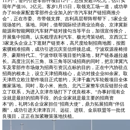
115个，签约引进零部件项目12个，总投资超10亿元，估计实
现年产值16。2亿元。客岁1月15日，取领克工场一道，成功举
办了80余家配套零部件企业加入的“市汽车财产链招商推介
会”，正在市委、市带领支撑、吉利高层帮阵帮帮下，5家企业
现场签约、落地。同时，借帮国际经济商业洽商会、京津冀新
能源和智能网联汽车财产链对接勾当等平台，加强宣传推介，
开展集中招商。认实梳理吉利汽车、极光湾策动机、京西沉工
3家龙头企业上下逛财产链资本，高尺度绘制招商地图，按图
索骥精准招商，成功引进沉庆至信焊接总成、宁波双源座椅排
序、豪斯特代工、宁波华联等项目签约落地，财产链条越拉越
长。高度注沉长三角、珠三角等区域招商的同时，把京津冀汽
车及零部件市场做为招商引资沉点标的目的，正在中汽协驻点
招商的根本上，设立天津招商核心，走访对接企业80余家。取
天津昂立欧注塑件项目正式签约，天津千鑫汽车轮毂项目全体
搬家落地。同时，取小米、抱负、北汽三家整车供应链部分成
立了联系，为进入京津市场打下了优良根本。“办事好现有企
业就是最好的招商手段、的企业家就是最主要的招商资
本”的，礼聘5名企业家担任“招商大使”，鼎力拓展招商“伴侣
圈”，成功引进天津津百川、远征、进联、金辰联盟等一批优
良项目，正正在加紧鞭策落地扶植。