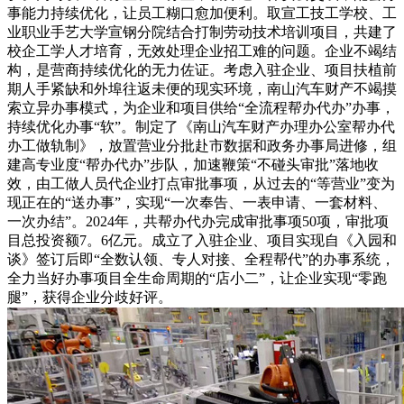
事能力持续优化，让员工糊口愈加便利。取宣工技工学校、工
业职业手艺大学宣钢分院结合打制劳动技术培训项目，共建了
校企工学人才培育，无效处理企业招工难的问题。企业不竭结
构，是营商持续优化的无力佐证。考虑入驻企业、项目扶植前
期人手紧缺和外埠往返未便的现实环境，南山汽车财产不竭摸
索立异办事模式，为企业和项目供给“全流程帮办代办”办事，
持续优化办事“软”。制定了《南山汽车财产办理办公室帮办代
办工做轨制》，放置营业分批赴市数据和政务办事局进修，组
建高专业度“帮办代办”步队，加速鞭策“不碰头审批”落地收
效，由工做人员代企业打点审批事项，从过去的“等营业”变为
现正在的“送办事”，实现“一次奉告、一表申请、一套材料、
一次办结”。2024年，共帮办代办完成审批事项50项，审批项
目总投资额7。6亿元。成立了入驻企业、项目实现自《入园和
谈》签订后即“全数认领、专人对接、全程帮代”的办事系统，
全力当好办事项目全生命周期的“店小二”，让企业实现“零跑
腿”，获得企业分歧好评。