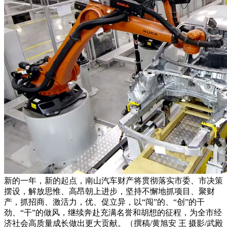
新的一年，新的起点，南山汽车财产将贯彻落实市委、市决策
摆设，解放思惟、高昂朝上进步，坚持不懈地抓项目、聚财
产，抓招商、激活力，优、促立异，以“闯”的、“创”的干
劲、“干”的做风，继续奔赴充满名誉和胡想的征程，为全市经
济社会高质量成长做出更大贡献。（撰稿/黄旭安 王 摄影/武殿