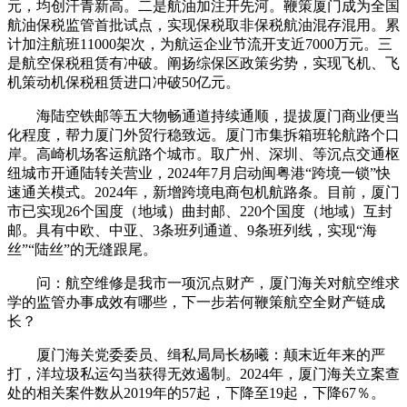
元，均创汗青新高。二是航油加注开先河。鞭策厦门成为全国
航油保税监管首批试点，实现保税取非保税航油混存混用。累
计加注航班11000架次，为航运企业节流开支近7000万元。三
是航空保税租赁有冲破。阐扬综保区政策劣势，实现飞机、飞
机策动机保税租赁进口冲破50亿元。
海陆空铁邮等五大物畅通道持续通顺，提拔厦门商业便当
化程度，帮力厦门外贸行稳致远。厦门市集拆箱班轮航路个口
岸。高崎机场客运航路个城市。取广州、深圳、等沉点交通枢
纽城市开通陆转关营业，2024年7月启动闽粤港“跨境一锁”快
速通关模式。2024年，新增跨境电商包机航路条。目前，厦门
市已实现26个国度（地域）曲封邮、220个国度（地域）互封
邮。具有中欧、中亚、3条班列通道、9条班列线，实现“海
丝”“陆丝”的无缝跟尾。
问：航空维修是我市一项沉点财产，厦门海关对航空维求
学的监管办事成效有哪些，下一步若何鞭策航空全财产链成
长？
厦门海关党委委员、缉私局局长杨曦：颠末近年来的严
打，洋垃圾私运勾当获得无效遏制。2024年，厦门海关立案查
处的相关案件数从2019年的57起，下降至19起，下降67％。