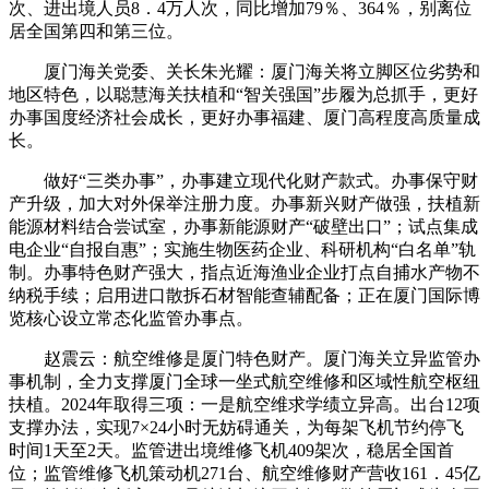
次、进出境人员8．4万人次，同比增加79％、364％，别离位
居全国第四和第三位。
厦门海关党委、关长朱光耀：厦门海关将立脚区位劣势和
地区特色，以聪慧海关扶植和“智关强国”步履为总抓手，更好
办事国度经济社会成长，更好办事福建、厦门高程度高质量成
长。
做好“三类办事”，办事建立现代化财产款式。办事保守财
产升级，加大对外保举注册力度。办事新兴财产做强，扶植新
能源材料结合尝试室，办事新能源财产“破壁出口”；试点集成
电企业“自报自惠”；实施生物医药企业、科研机构“白名单”轨
制。办事特色财产强大，指点近海渔业企业打点自捕水产物不
纳税手续；启用进口散拆石材智能查辅配备；正在厦门国际博
览核心设立常态化监管办事点。
赵震云：航空维修是厦门特色财产。厦门海关立异监管办
事机制，全力支撑厦门全球一坐式航空维修和区域性航空枢纽
扶植。2024年取得三项：一是航空维求学绩立异高。出台12项
支撑办法，实现7×24小时无妨碍通关，为每架飞机节约停飞
时间1天至2天。监管进出境维修飞机409架次，稳居全国首
位；监管维修飞机策动机271台、航空维修财产营收161．45亿