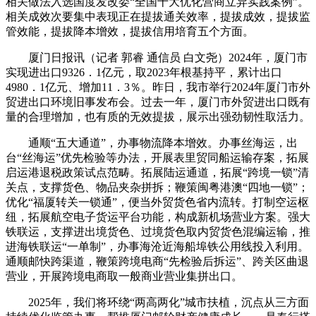
相关做法入选国度发改委“全国十大优化营商立异实践案例”。
相关成效次要集中表现正在提拔通关效率，提拔成效，提拔监
管效能，提拔降本增效，提拔信用培育五个方面。
厦门日报讯（记者 郭睿 通信员 白文尧）2024年，厦门市
实现进出口9326．1亿元，取2023年根基持平，累计出口
4980．1亿元、增加11．3％。昨日，我市举行2024年厦门市外
贸进出口环境旧事发布会。过去一年，厦门市外贸进出口既有
量的合理增加，也有质的无效提拔，展示出强劲韧性取活力。
通顺“五大通道”，办事物流降本增效。办事丝海运，出
台“丝海运”优先检验等办法，开展表里贸同船运输存案，拓展
启运港退税政策试点范畴。拓展陆运通道，拓展“跨境一锁”清
关点，支撑货色、物品夹杂拼拆；鞭策闽粤港澳“四地一锁”；
优化“福厦转关一锁通”，便当外贸货色省内流转。打制空运枢
纽，拓展航空电子货运平台功能，构成新机场营业方案。强大
铁联运，支撑进出境货色、过境货色取内贸货色混编运输，推
进海铁联运“一单制”，办事海沧近海船埠铁公用线投入利用。
通顺邮快跨渠道，鞭策跨境电商“先检验后拆运”、跨关区曲退
营业，开展跨境电商取一般商业营业集拼出口。
2025年，我们将环绕“两高两化”城市扶植，沉点从三方面