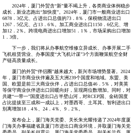
2024年，厦门外贸含“新”量不竭上升，各类商业体例稳步
成长，新业态跑出“加快度”。2024年，厦门市一般商业进出口
6878．3亿元、占进出口总值的73．8％，保税物流进出口
1267．5亿元、占13．6％。加工商业进出口1150．6亿元、增
加12．2％。跨境电商进出口增加51．1％，市场采购出口增加
1．3倍。
下一步，我们将从办事航空维修立异成长、办事开展二手
飞机租赁营业、办事国度“大飞机计谋”3个方面鞭策航空全财
产链高质量成长。
厦门的外贸“伴侣圈”越来越大，新兴市场增势显著。2024
年，厦门市商业伙伴遍及五大洲239个国度和地域。东盟、美
国、欧盟是前三大商业伙伴，占进出口总值46．5％，对美英
等保守商业伙伴进出口回暖向好，呈现两位数增加。同时，对
共建“一带一”国度进出口占半壁山河，对RCEP国、金砖国度
占比提拔至三成和一成以上，对墨西哥、土耳其、智利进出口
别离增加18．4％、24．4％、9．2％。
发布会上，厦门海关党委、关长朱光耀传递了2024年度厦
门海关办事福建省及厦门市进出口商业环境，并取厦门海关党
委委员、副关长赵震云，厦门海关党委委员、副关长兰磊，厦