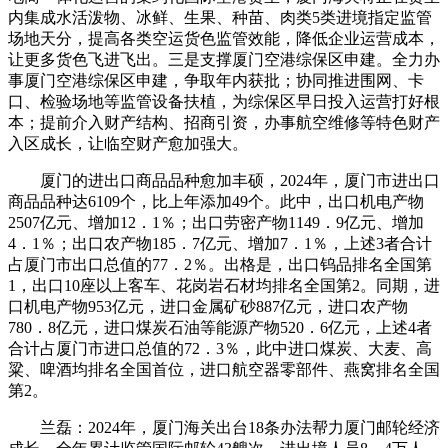
内集成水活泼物、冰鲜、生果、种苗、肉类5类进境指定监管
场地天分，提高各类空运货色监管效能，降低企业运营成本，
让更多货色飞进飞出。三是支撑厦门空港综保区申建。全力办
事厦门空港综保区申建，争取年内获批；协同推进围网、卡
口、检验场地等监管设备扶植，为综保区早日投入运营打好根
本；提前介入财产结构、招商引资，办事航空维修等特色财产
入区成长，让临空财产愈加强大。
厦门的进出口商品品种愈加丰硕，2024年，厦门市进出口
商品品种达6109个，比上年添加49个。此中，出口机电产物
2507亿元、增加12．1％；出口劳密产物1149．9亿元、增加
4．1％；出口农产物185．7亿元、增加7．1％，上述3者合计
占厦门市出口总值的77．2％。出格是，出口钨品排名全国第
1，出口10座以上客车、花岗岩石材均排名全国第2。同期，进
口机电产物953亿元，进口金属矿砂887亿元，进口农产物
780．8亿元，进口煤炭石油等能源产物520．6亿元，上述4者
合计占厦门市进口总值的72．3％，此中进口煤炭、大麦、高
粱、啤酒均排名全国首位，进口航空器零部件、燕窝排名全国
第2。
兰磊：2024年，厦门海关出台18条办法帮力厦门邮轮经济