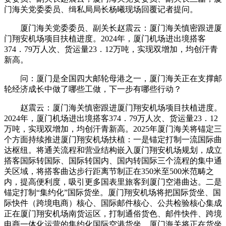
门海关党委委员、缉私局局长杨曦现场回覆记者提问。
厦门海关党委委员、副关长赵震云：厦门海关慎密跟进厦
门翔安机场项目扶植进度。2024年，厦门机场进出境搭客
374．79万人次、货运量23．12万吨，实现双增加，均创汗青
新高。
问：厦门是全国四大邮轮母港之一，厦门海关正在支撑邮
轮经济成长中做了哪些工做，下一步有哪些行动？
赵震云：厦门海关慎密跟进厦门翔安机场项目扶植进度。
2024年，厦门机场进出境搭客374．79万人次、货运量23．12
万吨，实现双增加，均创汗青新高。2025年厦门海关将锚定三
个方面持续推进厦门翔安机场扶植：一是锚定打制一流国际曲
达枢纽。将通关流程和营业结构嵌入厦门翔安机场规划，成立
搭客国际转国际、国际转国内、国内转国际三个流程的集中通
关区域，将搭客曲达步行距离节制正在350米至500米范畴之
内，提高便利度，吸引更多国表里旅客到厦门空港曲达。二是
锚定打制“集约化”国际货坐。厦门翔安机场将把国际货坐、国
际快件（跨境电商）核心、国际邮件核心、公共检验核心集成
正在厦门翔安机场南货运区，打制通俗货色、邮件快件、跨境
电商一体化运营的集约化国际空港货坐，厦门海关将正在货坐