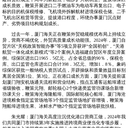
成长质效，鞭策开展进口二手燃油车为电动车再复出口、电子
标的目的机保税维修、飞机境外拆解航材进境保税仓储、二手
飞机出区租赁等营业。提拔港口程度，环绕办事厦门沉点财
产、劣势项目结构规划成长。
过去一年，厦门海关正在鞭策外贸稳规模优布局上持续立
异，营商不竭优化，外贸高质量成长动能强。2024年，厦门自
贸片区“关税政策智能办事”等5项立异获评“全国初创”，“关港
航贸一体化成长新模式”等2个案例入选福建自贸区年度立异案
例。综保区进出口1965．5亿元、占全省总值的90％，保税仓
库、出口监管仓库进出口合计398．3亿元、增加1．8％。象屿
综保区获批一般纳税人资历试点，开辟操纵和质量效益目标别
离居全国第1位、第3位。正在港口成长方面，厦门海关提前谋
划厦门翔安机场通关流程和营业结构，指点五通客运船埠通过
省级验收，鞭策元翔、邮轮核心2个快递类监管功课场合新增
功课天分，鞭策海沧海隆船埠、国际邮轮核心船埠、厦门海沧
进境粮食指定监管场地等3个指定监管场地扩容增项，鞭策海
翔船埠进境生果、冰鲜水产物2个指定监管场地获批扶植。
朱光耀：厦门海关高度注沉优化港口营商工做，2024年我
们共同厦门市持续第3年实施推进跨境商业便当化专项步履，