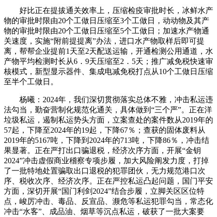
好比正在提拔通关效率上，压缩检疫审批时长，冰鲜水产
物的审批时限由20个工做日压缩至3个工做日，动动物及其产
物的审批时限由20个工做日压缩至5个工做日；加速水产物通
关速度，实施“附前提提离”办法，进口水产物取样后即可提
离，帮帮企业提前1天至2天配送运输，开通检测公用通道，水
产物平均检测时长从6．9天压缩至2．5天；推广减免税快速审
核模式，新型显示器件、集成电减免税打点从10个工做日压缩
至半个工做日。
杨曦：2024年，我们深切贯彻落实总体不雅，冲击私运违
法勾当，勤奋营制化规范化通关，具体做到“三个严”。正在洋
垃圾私运，遏制私运势头方面，立案查处的案件数从2019年的
57起，下降至2024年的19起，下降67％；查获的固体废料从
2019年的5167吨，下降到2024年的713吨，下降86％，冲击结
果显著。正在严打出口骗退税，经济次序方面，开展“金钥
2024”冲击虚假商业稽察专项步履，加大风险阐发力度，打掉
了一批特地处置骗取出口退税的犯罪团伙，无力规范港口次
序、税收次序、经济次序。正在严控私运凸起问题，国门平安
方面，深切开展“国门利剑2024”结合步履，立脚关区区位特
点，峻厉冲击、毒品、反宣品、濒危等私运犯罪勾当，常态化
冲击“水客”、成品油、烟草等沉点私运，破获了一批大案要