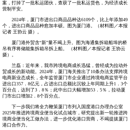
案，打掉了一批私运团伙，查获了一批私运货色，为经济成长
营制平安。
2024年，厦门市进出口商品品种达6109个，比上年添加49
个，进出口商品品种愈加丰硕。图为厦门港。（材料图／本报
记者 王协云 摄）。
厦门港外贸含“新”量不竭上升。图为海通集拆箱船埠的桥
吊有序将储能集拆箱吊拆上船。 （材料图／本报记者 王协云
摄）。
兰磊：近年来，我市跨境电商成长迅猛，曾经成为拉动外
贸成长的新动能。2024年，厦门海关推出了10条办法支撑跨境
电商新业态成长，全年监管厦门市企业通过跨境电商监管平台
进出口357．8亿元，占进出口总额比沉较上年同期上升1．3个
百分点，达到了3．8％；此中出口大幅增加53．5％，拉动厦
门市出口增加2．8个百分点。
下一步我们将全力鞭策厦门市列入国度港口办理办公室
2025年推进跨境商业便当化试点城市，研究提出新一轮推进跨
境商业便当化工做办法，进一步优化港口营商，不竭提拔厦门
港口合作力。