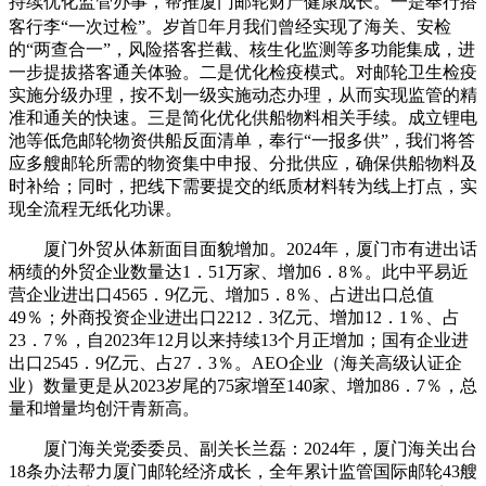
持续优化监管办事，帮推厦门邮轮财产健康成长。一是奉行搭
客行李“一次过检”。岁首年月我们曾经实现了海关、安检
的“两查合一”，风险搭客拦截、核生化监测等多功能集成，进
一步提拔搭客通关体验。二是优化检疫模式。对邮轮卫生检疫
实施分级办理，按不划一级实施动态办理，从而实现监管的精
准和通关的快速。三是简化优化供船物料相关手续。成立锂电
池等低危邮轮物资供船反面清单，奉行“一报多供”，我们将答
应多艘邮轮所需的物资集中申报、分批供应，确保供船物料及
时补给；同时，把线下需要提交的纸质材料转为线上打点，实
现全流程无纸化功课。
厦门外贸从体新面目面貌增加。2024年，厦门市有进出话
柄绩的外贸企业数量达1．51万家、增加6．8％。此中平易近
营企业进出口4565．9亿元、增加5．8％、占进出口总值
49％；外商投资企业进出口2212．3亿元、增加12．1％、占
23．7％，自2023年12月以来持续13个月正增加；国有企业进
出口2545．9亿元、占27．3％。AEO企业（海关高级认证企
业）数量更是从2023岁尾的75家增至140家、增加86．7％，总
量和增量均创汗青新高。
厦门海关党委委员、副关长兰磊：2024年，厦门海关出台
18条办法帮力厦门邮轮经济成长，全年累计监管国际邮轮43艘