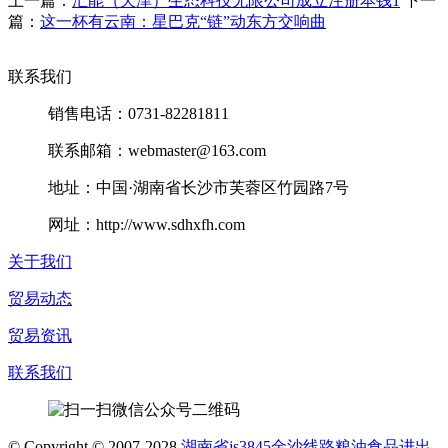
上一篇：
汇能（天津）生态科技无限公司成立注册本钱1
下一
篇：
这一杯有云南：星巴克“链”动东方交响曲
联系我们
销售电话：0731-82281811
联系邮箱：webmaster@163.com
地址：中国·湖南省长沙市芙蓉区竹园路7号
网址：http://www.sdhxfh.com
关于我们
贸易动态
贸易资讯
联系我们
©
Copyright © 2007-2028
湖南省js3845金沙线路粮油食品进出