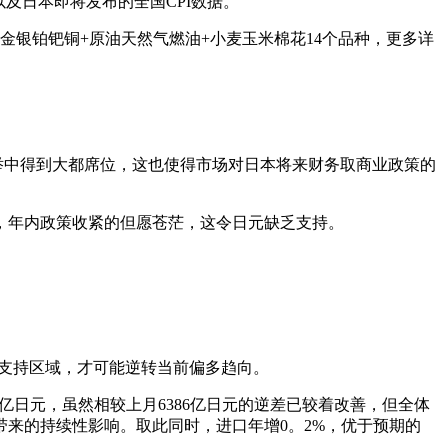
及日本即将发布的全国CPI数据。
盖金银铂钯铜+原油天然气燃油+小麦玉米棉花14个品种，更多详
盟可能正在7月20日的选举中得到大都席位，这也使得市场对日本将来财务取商业政策的
年内政策收紧的但愿苍茫，这令日元缺乏支持。
。
。
些环节支持区域，才可能逆转当前偏多趋向。
亿日元，虽然相较上月6386亿日元的逆差已较着改善，但全体
来的持续性影响。取此同时，进口年增0。2%，优于预期的