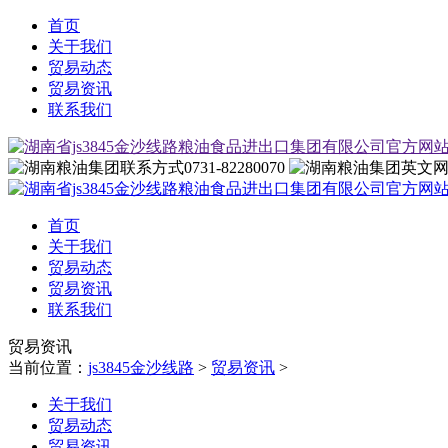
首页
关于我们
贸易动态
贸易资讯
联系我们
0731-82280070
首页
关于我们
贸易动态
贸易资讯
联系我们
贸易资讯
当前位置：
js3845金沙线路
>
贸易资讯
>
关于我们
贸易动态
贸易资讯