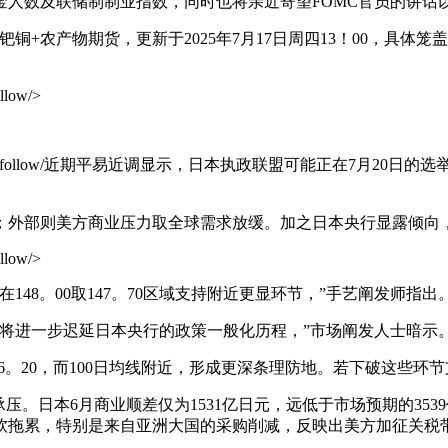
数及联储制制业指数，同时也将亲近寄望FOMC官员的讲话以
+农产物期货，更新于2025年7月17日周四13！00，具体笼
llow/>
10 vspace=10 rel=nofollow/近期平易近调显示，日本执政联
外部则美方商业压力取全球需求放缓。加之日本央行显露倾向，
llow/>
8。00取147。70区域支持附近更显环节，”手艺阐发师指出
进一步迟延日本央行的政策一般化历程，”市场阐发人士暗示
0和146。20，而100日均线附近，形成更深条理防地。若下破这
日本6月商业顺差仅为1531亿日元，远低于市场预期的3539
软拖累，特别是来自亚洲大国的采购削减，反映出美方加征关税带