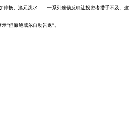
增加停畅、澳元跳水……一系列连锁反映让投资者措手不及。这
示“但愿鲍威尔自动告退”。