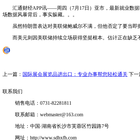
汇通财经APP讯——周四（7月17日）亚市，最新就业数据
场数据风暴背后，事实躲藏。。。
虽然特朗普表达对美联储鲍威尔不满，但他否定了要当即撤换
而美元则因美联储持续立场获得坚挺根本。估计正在缺乏不测事
上一篇：
国际展会展览品进出口：专业办事帮您轻松通关
下一
联系我们
销售电话：0731-82281811
联系邮箱：webmaster@163.com
地址：中国·湖南省长沙市芙蓉区竹园路7号
网址：http://www.sdhxfh.com