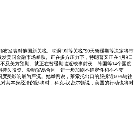
布发表对他国新关税、耽误“对等关税”90天暂缓期等决定将带
激发美国金融市场暴跌。正在多方压力下，特朗普又正在4月9日
着不及美方预期。就正在暂缓期临近竣事前夜，韩国等14个国度
将减弱持久投资、影响贸易合同，进一步加剧不确定性和不不变
国度受影响最为严沉。她举例说，莱索托出口的服拆近60%销往
策对其本身经济的影响时，科克-汉密尔顿说，美国的行动也将对