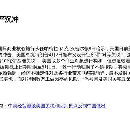
严沉冲
商业核心施行从任帕梅拉·科克-汉密尔顿8日暗示，美国日前颁
冲击。美国总统特朗普4月2日颁布发表开征所谓“对等关税”，
持10%的“基准关税”。美国取多个商业对象进行构和，但进度较
”暂缓期截止日期耽误至8月1日。“这一行动耽误了不确按期，
密尔顿强调，经济不确定性对及各行业带来“现实影响”，最不发财
前景堪忧，面对得到数万工做岗亭的风险。”当被问及美国关税政
篇：
中美经贸漫谈美国关税和回到原点反制中国做出