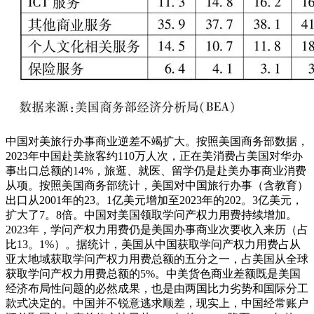
中国对美旅行办事商业逆差不竭扩大。按照美国商务部数据，
2023年中国赴美旅客约110万人次，正在美消费占美国对华办
事出口总额的14%，旅逛、就医、留学仍是赴美办事商业消费
从项。按照美国商务部统计，美国对中国旅行办事（含教育）
出口从2001年的23。1亿美元增加至2023年的202。3亿美元，
扩大了7。8倍。中国对美国领取学问产权力用费持续增加。
2023年，学问产权力用费仍是美国办事商业次要收入来历（占
比13。1%）。据统计，美国从中国获取学问产权力用费占从
亚太地域获取学问产权力用费总额的五分之一，占美国从全球
获取学问产权力用费总额的5%。中美货色商业差额既是美国
经济布局性问题的必然成果，也是由两国比力劣势和国际分工
款式决定的。中国并不锐意逃求顺差，现实上，中国经常账户