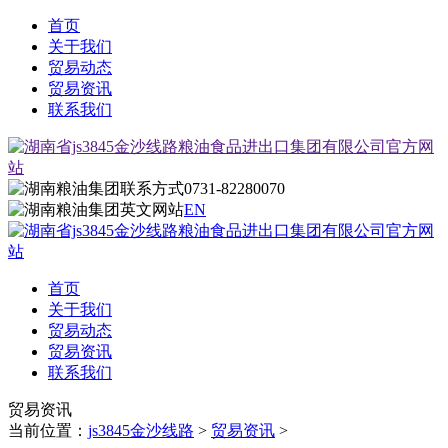
首页
关于我们
贸易动态
贸易资讯
联系我们
0731-82280070
EN
首页
关于我们
贸易动态
贸易资讯
联系我们
贸易资讯
当前位置：
js3845金沙线路
>
贸易资讯
>