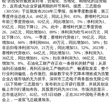
税”的投契径被政策封堵，合规化、当地化、精细化的运营能
力，反而成为企业穿越周期的环节筹码。据悉，三态股份
（301558）于近期发布2024年三季报。按单季度数据看，第三
季度停业总收入4。49亿元，同比上升0。83%。赛维时代2024
年前三季度营收68。02亿元，同比增加55。5%；净利润为1。
95亿元，同比下降12。2%。此中，赛维时代第三季度营收
26。24亿元，同比增加63。89%；净利润为吃亏4018万元，同
比下降155。65%。一季度，赛维时代营收17。99亿元，同比
增加44。66%；净利润8604。49万元，同比增加65。58%；扣
非后归母净利润7029。21万元，同比增加53。52%。2023年，
赛维时代营收65。64亿元，同比增加33。70%；净利润为3。
36亿元，同比增加81。62%；扣非净利润为3。08亿元，同比
增加78。8%。石油化工财产存正在一条很长的财产链：从原
油到石油炼制，再到石油化工产物的出产、畅通取发卖，整个
行业利润偏低，合作激烈。操纵数字化手艺降本增效成为浩繁
企业占领市场的无力抓手。深圳市三态电子商务股份无限公司
（以下简称“三态股份”）发布初次公开辟行股票，并就其创业
板上市刊行通知布告。其股票代码为301558。市场消息显示，
总市值达到57。82亿。9月3日动静，正在2023中国电子商务大
会上，一凌宸飞总裁潘旭东。