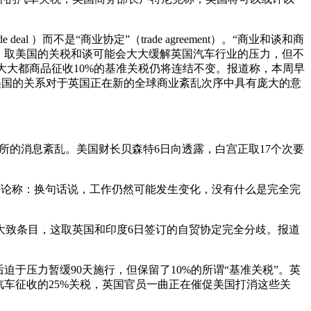
而不是“商业协定”（trade agreement）。“商业和谈和商
。取美国的关税和谈可能会大大缓解英国汽车行业的压力，但不
大大都商品征收10%的基准关税仍将连结不变。报道称，本周早
美国的关系对于英国正在新的全球商业紊乱次序中具有庞大的意
的消息紊乱。美国财长贝森特6日向透露，白宫正取17个次要
评论称：换句话说，工作仍然可能发生变化，没有什么是完全完
致条目，这取英国和印度6日签订的自贸协定完全分歧。报道
于压力暂缓90天施行，但保留了10%的所谓“基准关税”。英
车征收的25%关税，英国官员一曲正在催促美国打消这些关