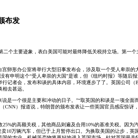
颁布发
二个主要迹象，表白美国可能对最终降低关税持立场。第一个主
白宫卵形办公室将举行大型旧事发布会，涉及取一个受人卑崇的
没有申明这个“受人卑崇的大国”是谁，但《纽约时报》等随后
举行记者会，发布和谈的具体内容，环境逐步了了。英国公司（B
谈相去甚远。
说是一个很是主要和冲动的日子。”“取英国的和谈是一项全面
网（CNN）报道说，特朗普的颁布发表让一些英国官员感应惊讶
5%的高额关税，其他商品则遍及合用10%的基准关税。因为汽
发卖10万辆汽车，但已于上月暂停出口。为换取美国的让步，
，美国的农业、机械等产物将更好地进入英国市场。针对英国最关