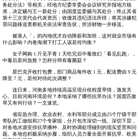
务处分法》等相关，经地方纪委常委会会议研究并报地方核
准，决定赐与王一新处分；由国度监委赐与其处分；终止其省
第十三次党代会代表资历；收缴其违纪违法所得；将其涉嫌犯
罪问题移送查察机关依法审查告状，所涉财物一并移送。
被港人「」的内地优才自动降薪和加班，这对就业市场有
什么影响？内卷海潮下打工人该若何均衡？
女子网购 1 斤见手青 1 天吃完后中毒致幻「看见乱跑」，
中毒后若何急救？怎样分辩有毒菌菇？
星巴克开收打包费，部门商品每件收 1 元，配送费由 9 元
降至 7 元，若何对待此次调整？
连日来，河南多地持续高温呈现分歧程度旱情，激发关
心。目前河南环境若何？本地采纳了哪些抗旱办法？国度匹敌
旱又有何行动？一文速览。
省应急办理、农业农村、水利等部分成立由25个厅级干部
带队的工做组和27个专家组，分片包市深切一线、深切下层，
对各地水源安排抗旱播种、及时协调处理碰到的现实坚苦和问
题。各地也积极采纳步履，组织人员力量全面开展抗旱。欧美