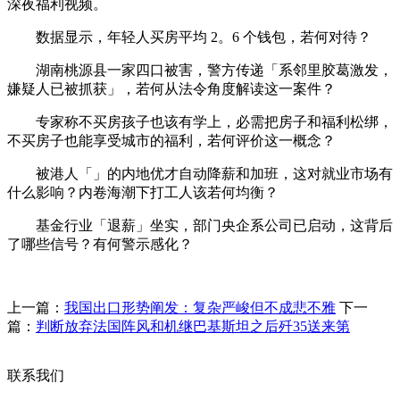
深夜福利视频。
数据显示，年轻人买房平均 2。6 个钱包，若何对待？
湖南桃源县一家四口被害，警方传递「系邻里胶葛激发，
嫌疑人已被抓获」，若何从法令角度解读这一案件？
专家称不买房孩子也该有学上，必需把房子和福利松绑，
不买房子也能享受城市的福利，若何评价这一概念？
被港人「」的内地优才自动降薪和加班，这对就业市场有
什么影响？内卷海潮下打工人该若何均衡？
基金行业「退薪」坐实，部门央企系公司已启动，这背后
了哪些信号？有何警示感化？
上一篇：
我国出口形势阐发：复杂严峻但不成悲不雅
下一
篇：
判断放弃法国阵风和机继巴基斯坦之后歼35送来第
联系我们