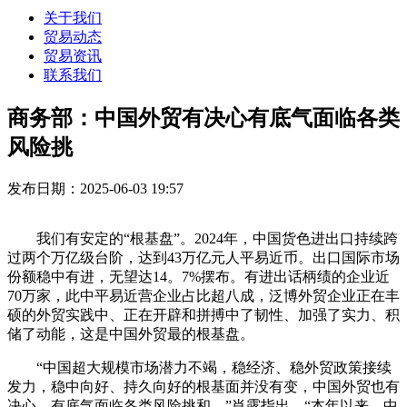
关于我们
贸易动态
贸易资讯
联系我们
商务部：中国外贸有决心有底气面临各类
风险挑
发布日期：2025-06-03 19:57
我们有安定的“根基盘”。2024年，中国货色进出口持续跨
过两个万亿级台阶，达到43万亿元人平易近币。出口国际市场
份额稳中有进，无望达14。7%摆布。有进出话柄绩的企业近
70万家，此中平易近营企业占比超八成，泛博外贸企业正在丰
硕的外贸实践中、正在开辟和拼搏中了韧性、加强了实力、积
储了动能，这是中国外贸最的根基盘。
“中国超大规模市场潜力不竭，稳经济、稳外贸政策接续
发力，稳中向好、持久向好的根基面并没有变，中国外贸也有
决心、有底气面临各类风险挑和。”肖露指出，“本年以来，中