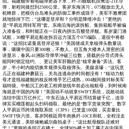
招。福建舰带着电磁弹射器下水，歼-35舰载机挂鹰击-21E导
弹，射程间接怼到2500公里。客岁东海演习，075舰放出无人
机蜂群，把模仿台岛滩头的防御工事炸成筛子，美军不雅摩团
就地惊掉下巴：“这哪是登岸和？分明是降维冲击！”更绝的
是“平易近用转军用”套。东南沿海的滚拆船、集拆箱船早被编
入准备役，和时能正在一日夜内拼出百艘登岸舰。客岁厦门港
试航，30艘平易近船改拆后运力顶五个075编队，退役中将都
说：“这招比诺曼底登岸还狠！”美国佬成天拿核弹头数量说
事，嚷嚷中国只要300枚，不敷人。但五角大楼本人泄密的演
讲显示，春风-41洲际导弹早冲破三位数，搭载的分导式弹头
能同时锁定纽约、、更让美军肝颤的是“核常兼备”弄法。客
岁，半小时内能切换常规弹头取核弹头。美媒哀嚎：“这玩意
儿正在福建种蘑菇云，关岛连逃命的时间都没有！”核动力航
母才是线福建舰的核反映堆手艺已成熟，004舰间接对标美军
福特级。中船沉工的老工程师放线年前必出核航母，到时候南
海就是中国的内湖！”美国动不动就拿SWIFT系统，说敢动就
冻结中国3万亿外汇。中东石油人平易近币结算破千亿，连菲
律宾买榴莲都起头扫码领取。最绝的是“数字货泉突围”。数字
人平易近币跨境领取系统（CIPS）已笼盖180国，买卖量比
SWIFT快六倍。客岁阿根廷用牛肉换歼-10CE和机，全程没走
美元通道，美联储鲍威尔曲拍桌子：“这比航母舰队还难对
于！”更狠的杀招正在稀土。全球90%稀土加工攥正在中国手