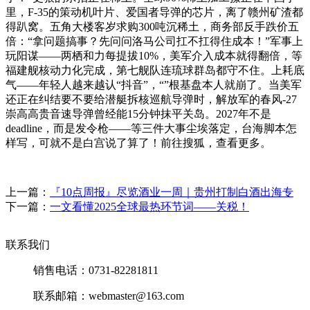
里，F-35的策动机叶片、爱国者导弹的芯片，离了赣州矿渣都
得趴窝。五角大楼客岁求购300吨沉稀土，商务部反手跌价五
倍：“拿问题搞事？先问问洛马公司扛不扛得住成本！”军事上
玩阳谋——两栖和力每提拔10%，美军介入成本就得翻倍，等
福建舰核动力化完成，第七舰队连琉球群岛都守不住。上耗底
气——年轻人越来越认“抖音”，“”根基盘本人就崩了。当美军
还正在纠结要不要给潜艇拆核巡航导弹时，解放军的春风-27
崇高高贵音速导弹曾经能15分钟抹平关岛。2027年不是
deadline，而是发令枪——等三件大事尘埃落定，台海脚本怎
样写，可就不是白宫说了算了！前往搜狐，查看更多。
上一篇：
『10点周报』尽览酒业一周｜贵州打制白酒出海专
下一篇：
一文看懂2025全球最热环节词——关税！
联系我们
销售电话：0731-82281811
联系邮箱：webmaster@163.com