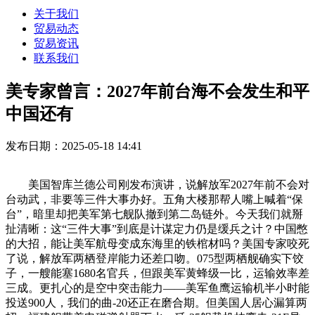
关于我们
贸易动态
贸易资讯
联系我们
美专家曾言：2027年前台海不会发生和平
中国还有
发布日期：2025-05-18 14:41
美国智库兰德公司刚发布演讲，说解放军2027年前不会对
台动武，非要等三件大事办好。五角大楼那帮人嘴上喊着“保
台”，暗里却把美军第七舰队撤到第二岛链外。今天我们就掰
扯清晰：这“三件大事”到底是计谋定力仍是缓兵之计？中国憋
的大招，能让美军航母变成东海里的铁棺材吗？美国专家咬死
了说，解放军两栖登岸能力还差口吻。075型两栖舰确实下饺
子，一艘能塞1680名官兵，但跟美军黄蜂级一比，运输效率差
三成。更扎心的是空中突击能力——美军鱼鹰运输机半小时能
投送900人，我们的曲-20还正在磨合期。但美国人居心漏算两