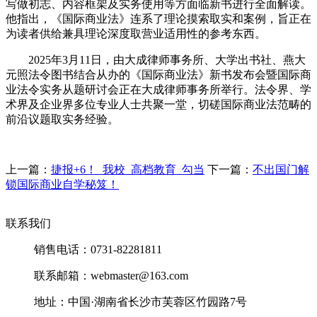
写做初志、内容框架及实务使用等方面临新书进行全面解读。
他指出，《国际商业法》连系了理论摸索取实和案例，旨正在
为读者供给兼具理论深度取营业适用性的参考东西。
2025年3月11日，由大成律师事务所、大学出书社、燕大
元照法令图书结合从办的《国际商业法》新书发布会暨国际商
业法令实务从题研讨会正在大成律师事务所举行。法令界、学
术界及企业界多位专业人士共聚一堂，切磋国际商业法范畴的
前沿议题取实务经验。
上一篇：
捷报+6！_我校_高档教育_勾当
下一篇：
不出国门解
锁国际商业自学秘笈！
联系我们
销售电话：0731-82281811
联系邮箱：webmaster@163.com
地址：中国·湖南省长沙市芙蓉区竹园路7号