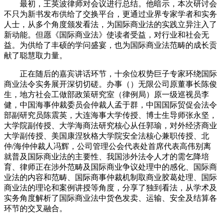
最初，王英波律师对会议进行总结。他暗示，本次研讨会
不只为新书发布供给了交换平台，更通过业界专家学者和实务
人士，从多个角度颁发看法，为国际商业法的实践立异注入了
新动能。但愿《国际商业法》使读者受益，对行业和社会无
益。为供给了丰硕的学问盛宴，也为国际商业法范畴的成长贡
献了聪慧取力量。
正在随后的嘉宾讲话环节，十余位权势巨子专家环绕国际
商业法令实务展开深切切磋。办事（）无限公司原董事长陈俊
生，地方社会工做部政策研究室（律例局）原一级巡视员李
健，中国海事仲裁委员会仲裁人孟于群，中国国际贸促会法令
部副研究员陈震英，大连海事大学传授、博士生导师张永坚，
大学院副传授、大学海商法研究核心从任郭瑜，对外经济商业
大学副传授、美国康涅狄格大学院安全法核心兼职传授、北
仲/海仲仲裁人冯辉，公司管理公会代表处首席代表高伟别离
就普及国际商业法的主要性、我国涉外法令人才的需乞降培
育、律师正在涉外范畴及国际商业争议处理中的感化、国际商
业法的内容和范畴、国际商事仲裁机制取商业胶葛处理、国际
商业法的理论和案例讲授等角度，分享了独到看法，从学术及
实务角度解析了国际商业法中货色发卖、运输、安全及结算各
环节的交叉融合。