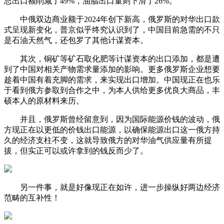
总出口额削减了49%，油脂出口量则下滑了26%。
中俄双边商业额于2024年创下新高，俄罗斯的对华出口款
式呈现新变化，普京似乎终究认识到了，中国目前急需的不只
是石油天然气，还包罗了其他计谋资本。
其次，铜矿等矿石取化肥等计谋资本的出口添加，都是遭
到了中国对相关产物需求量添加的影响。更多俄罗斯企业想要
趁着中国有着充脚的需求，来实现出口增加。中国现正在也乐
于看到俄方参取到合作之中，为本人供给更多优良大商品，丰
硕本人的原材料来历。
并且，俄罗斯曾经留意到，因为国际能源价钱的波动，俄
方现正在以更低的价钱出口能源，以确保能源出口这一俄方持
久的经济支柱不变，这就导致俄方的对华油气供应量有所提
拔，但实正可以或许拿到的钱反而少了。
另一件事，就是好像现正在如许，进一步操纵好两边经济
范畴的互补性！