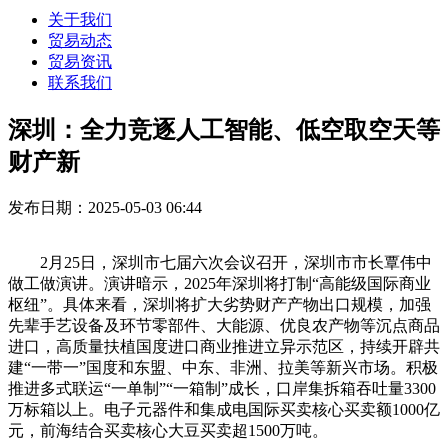
关于我们
贸易动态
贸易资讯
联系我们
深圳：全力竞逐人工智能、低空取空天等
财产新
发布日期：2025-05-03 06:44
2月25日，深圳市七届六次会议召开，深圳市市长覃伟中
做工做演讲。演讲暗示，2025年深圳将打制“高能级国际商业
枢纽”。具体来看，深圳将扩大劣势财产产物出口规模，加强
先辈手艺设备及环节零部件、大能源、优良农产物等沉点商品
进口，高质量扶植国度进口商业推进立异示范区，持续开辟共
建“一带一”国度和东盟、中东、非洲、拉美等新兴市场。积极
推进多式联运“一单制”“一箱制”成长，口岸集拆箱吞吐量3300
万标箱以上。电子元器件和集成电国际买卖核心买卖额1000亿
元，前海结合买卖核心大豆买卖超1500万吨。