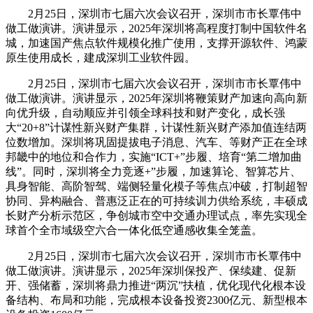
2月25日，深圳市七届六次会议召开，深圳市市长覃伟中
做工做演讲。演讲显示，2025年深圳将高程度打制中国软件名
城，加速国产焦点软件规模化推广使用，支撑开源软件、鸿蒙
原生使用成长，建成深圳工业软件园。
2月25日，深圳市七届六次会议召开，深圳市市长覃伟中
做工做演讲。演讲显示，2025年深圳将鞭策财产加速向高向新
向优升级，自动顺应并引领全球科技和财产变化，成长强
大“20+8”计谋性新兴财产集群，计谋性新兴财产添加值连结两
位数增加。深圳将巩固提拔电子消息、汽车、等财产正在全球
邦畿中的地位和合作力，实施“ICT+”步履、培育“第二增加曲
线”。同时，深圳将全力竞逐+”步履，加速算论、智算芯片、
具身智能、高阶智驾、端侧轻量化模子等焦点冲破，打制超智
协同、异构融合、普惠泛正在的可持续训力供给系统，丰硕成
长财产分析示范区，争创城市空中交通办理试点，率先实现全
球首个全市域级空六合一体化低空通感收集全笼盖。
2月25日，深圳市七届六次会议召开，深圳市市长覃伟中
做工做演讲。演讲显示，2025年深圳保投产、保续建、促新
开、强储蓄，深圳将鼎力推进“两沉”扶植，优化现代化根本设
备结构、布局和功能，完成根本设备投资2300亿元、新型根本