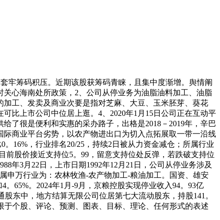
套牢筹码积压。近期该股获筹码青睐，且集中度渐增。舆情阐
不时关心海南处所政策，2、公司从停业务为油脂油料加工、油脂
的加工、发卖及商业次要是指对芝麻、大豆、玉米胚芽、葵花
上市公司中位居上逛。4、2020年1月15日公司正在互动平
很是便利和实惠的采办路子，出格是2018－2019年，辛巴
纵国际商业平台劣势，以农产物进出口为切入点拓展取一带一沿线
。16%，行业排名20/25，持续2日被从力资金减仓；所属行业
；目前股价接近支持位5。99，留意支持位处反弹，若跌破支持位
3月22日，上市日期1992年12月21日，公司从停业务涉及
所属申万行业为：农林牧渔-农产物加工-粮油加工。国资、雄安
65%。2024年1月-9月，京粮控股实现停业收入94。93亿
十大畅通股东中，地方结算无限公司位居第七大流动股东，持股141。
不限于个股、评论、预测、图表、目标、理论、任何形式的表述