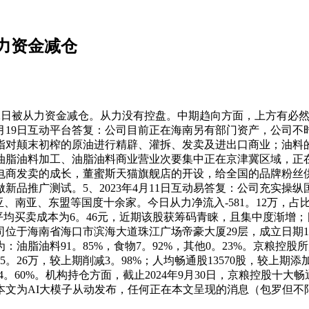
从力资金减仓
日被从力资金减仓。从力没有控盘。中期趋向方面，上方有必然
3月19日互动平台答复：公司目前正在海南另有部门资产，公司
指对颠末初榨的原油进行精辟、灌拆、发卖及进出口商业；油料
脂油料加工、油脂油料商业营业次要集中正在京津冀区域，正在可比
商发卖的成长，董蜜斯天猫旗舰店的开设，给全国的品牌粉丝供给了
新品推广测试。5、2023年4月11日互动易答复：公司充实操
南亚、东盟等国度十余家。今日从力净流入-581。12万，占比0
筹码平均买卖成本为6。46元，近期该股获筹码青睐，且集中度渐增
海南省海口市滨海大道珠江广场帝豪大厦29层，成立日期1988年
油脂油料91。85%，食物7。92%，其他0。23%。京粮控股
6万，较上期削减3。98%；人均畅通股13570股，较上期添加4。
减64。60%。机构持仓方面，截止2024年9月30日，京粮控股
本文为AI大模子从动发布，任何正在本文呈现的消息（包罗但