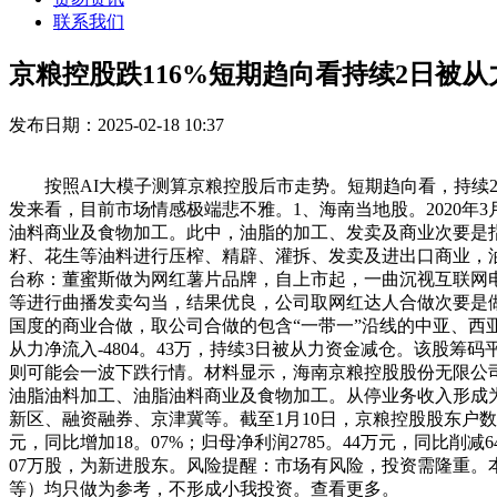
联系我们
京粮控股跌116%短期趋向看持续2日被
发布日期：2025-02-18 10:37
按照AI大模子测算京粮控股后市走势。短期趋向看，持续2
发来看，目前市场情感极端悲不雅。1、海南当地股。2020年
油料商业及食物加工。此中，油脂的加工、发卖及商业次要是
籽、花生等油料进行压榨、精辟、灌拆、发卖及进出口商业，油
台称：董蜜斯做为网红薯片品牌，自上市起，一曲沉视互联网电
等进行曲播发卖勾当，结果优良，公司取网红达人合做次要是做
国度的商业合做，取公司合做的包含“一带一”沿线的中亚、西亚、
从力净流入-4804。43万，持续3日被从力资金减仓。该股
则可能会一波下跌行情。材料显示，海南京粮控股股份无限公司位于
油脂油料加工、油脂油料商业及食物加工。从停业务收入形成为：
新区、融资融券、京津冀等。截至1月10日，京粮控股股东户数5。2
元，同比增加18。07%；归母净利润2785。44万元，同比削
07万股，为新进股东。风险提醒：市场有风险，投资需隆重。
等）均只做为参考，不形成小我投资。查看更多。