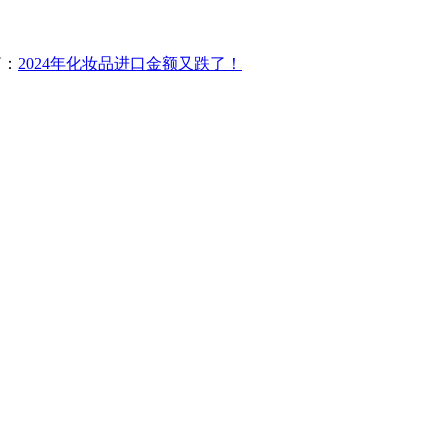
篇：
2024年化妆品进口金额又跌了！