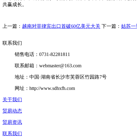
共赢成长。
上一篇：
越南对菲律宾出口首破60亿美元大关
下一篇：
姑苏一
联系我们
销售电话：0731-82281811
联系邮箱：webmaster@163.com
地址：中国·湖南省长沙市芙蓉区竹园路7号
网址：http://www.sdhxfh.com
关于我们
贸易动态
贸易资讯
联系我们