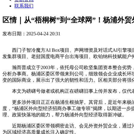
联系我们
区情｜从“梧桐树”到“全球网”！杨浦外贸
发布日期：2025-04-24 20:31
西门子智冷魔方AI Box项目、声网增资及对话式AI引擎项
发集群项目、老挝国度电商平台出海项目、欧铂纳科技赋能户
瀚而普成立于2003年，依托母公司欧坚集团资本整合劣势，
分析办事商。杨浦区委区带领来到公司，细致领会企业成长环
变的国际商业，展示出了强大的韧性和活力。区相关部分将强化
本文为磅礴号做者或机构正在磅礴旧事上传并发布，仅代表
更多涉外项目正正在杨浦生根抽芽。其背后，是近年来杨浦
度，“杨浦区外向型经济招商办事工做专班”揭牌，以期进一
理、政策快落地的能力，帮力杨浦外向型经济取得新冲破。
近期杨浦区委区带领稠密走访、会见外资外贸企业，通过沟通
为区域经济高质量成长注入确定性。