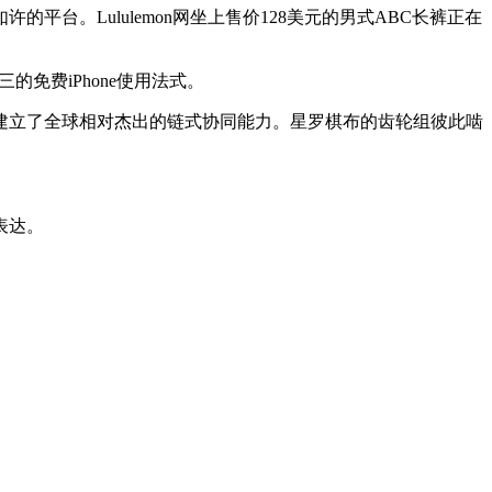
。Lululemon网坐上售价128美元的男式ABC长裤正在
的免费iPhone使用法式。
，建立了全球相对杰出的链式协同能力。星罗棋布的齿轮组彼此啮
表达。