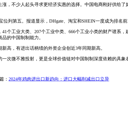
少人起头寻求更经济实惠的选择。中国电商刚好供给了如许的平台
位列第五。报道显示，DHgate、淘宝和SHEIN一度成为排名前三
个工业大类、207个工业中类、666个工业小类的财产谱系
商品的中国制制能力。
期新高，有进出话柄绩的外资企业创近3年同期新高。
一次微不雅投射，更是全球价值链对中国制制深度依赖的具象
篇：
2024年鸡肉进出口新趋向：进口大幅削减出口立异