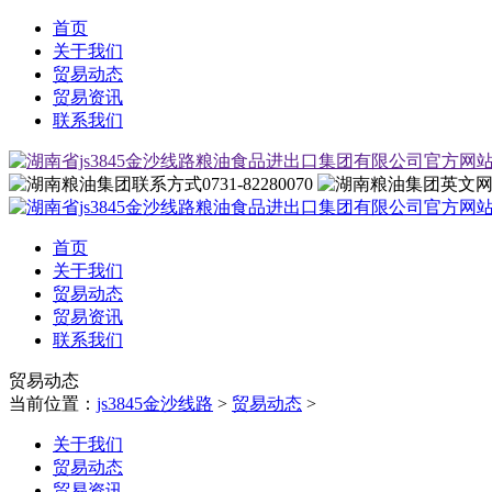
首页
关于我们
贸易动态
贸易资讯
联系我们
0731-82280070
首页
关于我们
贸易动态
贸易资讯
联系我们
贸易动态
当前位置：
js3845金沙线路
>
贸易动态
>
关于我们
贸易动态
贸易资讯