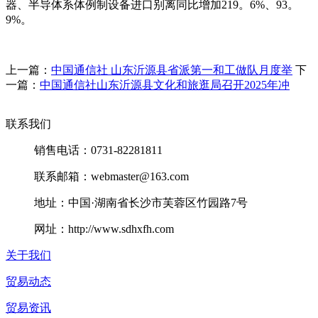
器、半导体系体例制设备进口别离同比增加219。6%、93。
9%。
上一篇：
中国通信社 山东沂源县省派第一和工做队月度举
下
一篇：
中国通信社山东沂源县文化和旅逛局召开2025年冲
联系我们
销售电话：0731-82281811
联系邮箱：webmaster@163.com
地址：中国·湖南省长沙市芙蓉区竹园路7号
网址：http://www.sdhxfh.com
关于我们
贸易动态
贸易资讯