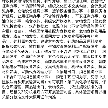
计较机及通信设备租赁、软件开辟、企业办理征询、社会经济
征询办事、市场营销筹谋、组织文化艺术交换勾当、会议及展
览办事、仓储设备租赁办事、运输设备租赁办事、非栖身房地
产租赁、健康征询办事（不含诊疗办事）、平安征询办事、粮
油仓储办事、粮食收购、初级农产物收购、食物发卖（仅发卖
预包拆食物）、水产物批发、低温仓储（不含化学品等需许可
审批的项目）、特殊医学用处配方食物发卖、宠物食物及用品
批发、农副产物发卖、互联网发卖（除发卖需要许可的商
品）、饲料原料发卖、建建材料发卖、针纺织品及原料发卖、
服拆服饰批发、鞋帽批发、生物质液体燃料出产配备发卖、新
兴能源手艺研发、化工产物发卖（不含许可类化工产物）、润
滑油发卖、金属矿石发卖、有色金属合金发卖、非金属矿及成
品发卖、合成材料发卖、新能源汽车出产测试设备发卖、智能
输配电及节制设备发卖、发卖代办署理、机械设备发卖、防腐
材料发卖、采购代办署理办事、食物进出口、消息征询办事
（不含许可类消息征询办事）、消息手艺征询办事。凭停业执
照依法自从开展运营勾当）许可项目：第二类化学品运营、保
税仓库运营、药品进出口、食物发卖。（依法须经核准的项
目，经相关部分核准后方可开展运营勾当，具体运营项目以相
关部分核准文件大概可证件为准）。