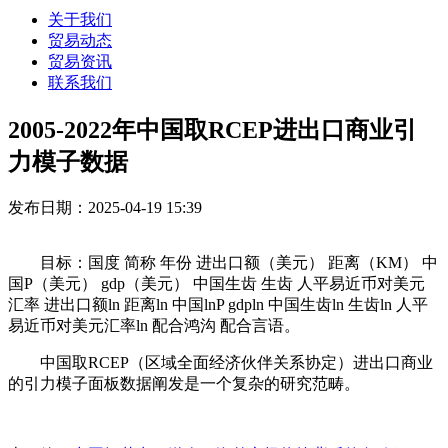
关于我们
贸易动态
贸易资讯
联系我们
2005-2022年中国取RCEP进出口商业引
力模子数据
发布日期：2025-04-19 15:39
目标：国度 简称 年份 进出口额（美元） 距离（KM） 中
国P（美元） gdp（美元） 中国生齿 生齿 人平易近币对美元
汇率 进出口额ln 距离ln 中国lnP gdpln 中国生齿ln 生齿ln 人平
易近币对美元汇率ln 配合鸿沟 配合言语。
中国取RCEP（区域全面经济伙伴关系协定）进出口商业
的引力模子面板数据阐发是一个复杂的研究范畴。