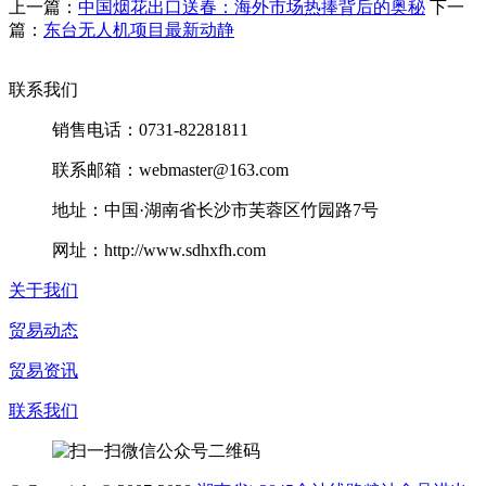
上一篇：
中国烟花出口送春：海外市场热捧背后的奥秘
下一
篇：
东台无人机项目最新动静
联系我们
销售电话：0731-82281811
联系邮箱：webmaster@163.com
地址：中国·湖南省长沙市芙蓉区竹园路7号
网址：http://www.sdhxfh.com
关于我们
贸易动态
贸易资讯
联系我们