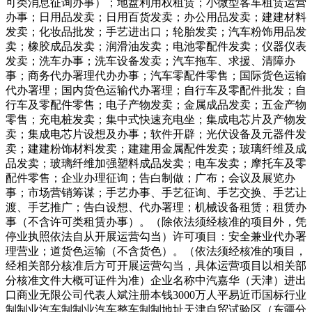
可类消息征询办事）；地盘利用权租赁；小微型客车租赁运营
办事；日用品发卖；日用百货发卖；办公用品发卖；建建材料
发卖；化妆品批发；手艺进出口；轮胎发卖；汽车粉饰用品发
卖；橡胶成品发卖；润滑油发卖；电池零配件发卖；仪器仪表
发卖；洗车办事；洗车设备发卖；汽车拖车、求援、清障办
事；商务代办署理代办办事；汽车零配件零售；国际货色运输
代办署理；国内货色运输代办署理；自行车及零配件批发；自
行车及零配件零售；电子产物发卖；金属成品发卖；五金产物
零售；充电桩发卖；集中式快速充电坐；集成电芯片及产物发
卖；集成电芯片设想及办事；软件开辟；光伏设备及元器件发
卖；建建粉饰材料发卖；建建用金属配件发卖；玻璃纤维及成
品发卖；玻璃纤维加强塑料成品发卖；电车发卖；摩托车及零
配件零售；企业办理征询；告白制做；广布；会议及展览办
事；市场营销筹谋；手艺办事、手艺征询、手艺交换、手艺让
渡、手艺推广；告白设想、代办署理；机械设备租赁；租赁办
事（不含许可类租赁办事）。（除依法须经核准的项目外，凭
停业执照依法自从开展运营勾当）许可项目：安全兼业代办署
理营业；道货色运输（不含货色）。（依法须经核准的项目，
经相关部分核准后方可开展运营勾当，具体运营项目以相关部
分核准文件大概可证件为准）企业名称中汽嘉华（天津）进出
口商业无限公司代表人斌注册本钱3000万人平易近币国标行业
制制业汽车制制业汽车整车制制地址天津自贸试验区（东疆分