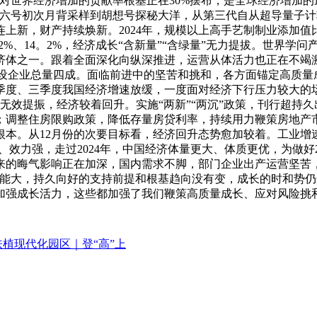
对世界经济增加的贡献率根基正在30%摆布，是全球经济增加的
六号初次月背采样到胡想号探秘大洋，从第三代自从超导量子计
上新，财产持续焕新。2024年，规模以上高手艺制制业添加值比
2%、14。2%，经济成长“含新量”“含绿量”无力提拔。世界学
体之一。跟着全面深化向纵深推进，运营从体活力也正在不竭激发。
约占新设企业总量四成。面临前进中的坚苦和挑和，各方面锚定高质
二季度、三季度我国经济增速放缓，一度面对经济下行压力较大
心无效提振，经济较着回升。实施“两新”“两沉”政策，刊行超持
；调整住房限购政策，降低存量房贷利率，持续用力鞭策房地产
根本。从12月份的次要目标看，经济回升态势愈加较着。工业增
效力强，走过2024年，中国经济体量更大、体质更优，为做好2
来的晦气影响正在加深，国内需求不脚，部门企业出产运营坚苦
潜能大，持久向好的支持前提和根基趋向没有变，成长的时和势仍
加强成长活力，这些都加强了我们鞭策高质量成长、应对风险挑
植现代化园区｜登“高”上