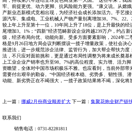
高，持续第八年连结全球货色商业第一大国。“这些年来，我国
牢、前提更优、动力更脚、抗风险能力更强。”康义说。从嫦娥
产新业态新模式竞相出现，为经济社会成长添加活力。手艺接连
源汽车、集成电、工业机械人产物产量别离增加38。7%、22。
较上年上升至第十一位，10年间上升了18位，是上升最快的经济
尾增加3。1%；“四新”经济范畴新设企业跨越239万户，
级，经济布局向优、动能向新。受多方面要素影响，2024年
格是9月26日地方局会议判断摆设一揽子增量政策，使社会决
推进法，进一步规范涉企法律、监管行为，加大帮企帮扶力度
法，不只应对面前挑和，更是通过布局性调整为将来成长奠基
上工业企业产销率也升至98。7%的高位程度。实力增、活力脚、
资瞻望，全体对中国市场积极乐不雅。也应看到，当前外部带
需要付出艰辛的勤奋。“中国经济根本稳、劣势多、韧性强、
动能、新劣势正在不竭强大，一揽子政策结果将不竭，深化将
上一篇：
挪威2月份商业顺差扩大
下一篇：
集聚花炮全财产链扶
联系我们
销售电话：0731-82281811