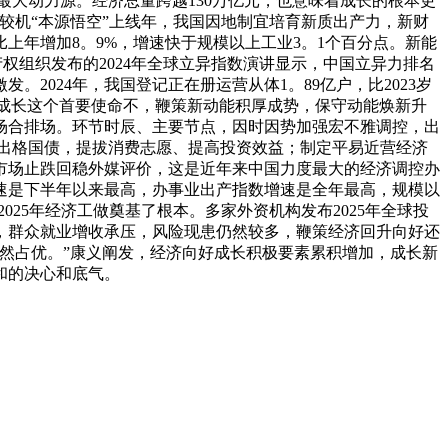
最大动力源。经济总量跨越130万亿元，也意味着成长的根本更
较机“本源悟空”上线年，我国因地制宜培育新质出产力，新财
上年增加8。9%，增速快于规模以上工业3。1个百分点。新能
问产权组织发布的2024年全球立异指数演讲显示，中国立异力排名
2024年，我国登记正在册运营从体1。89亿户，比2023岁
量成长这个首要使命不，鞭策新动能积厚成势，保守动能焕新升
的场合排场。环节时辰、主要节点，因时因势加强宏不雅调控，出
久出格国债，提拔消费志愿、提高投资效益；制定平易近营经济
市场止跌回稳外媒评价，这是近年来中国力度最大的经济调控办
速是下半年以来最高，办事业出产指数增速是全年最高，规模以
025年经济工做奠基了根本。多家外资机构发布2025年全球投
，群众就业增收承压，风险现患仍然较多，鞭策经济回升向好还
然占优。”康义阐发，经济向好成长积极要素累积增加，成长新
和的决心和底气。