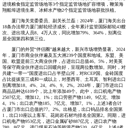
进境粮食指定监管场地等3个指定监管场地扩容增项，鞭策海
翔船埠进境生果、冰鲜水产物2个指定监管场地获批扶植。
厦门海关党委委员、副关长兰磊：2024年，厦门海关出台
18条办法帮力厦门邮轮经济成长，全年累计监管国际邮轮43艘
次、进出境人员8。4万人次，同比增加79%、364%，别离位
居全国第四和第三位。
厦门的外贸“伴侣圈”越来越大，新兴市场增势显著。2024
年，厦门市商业伙伴遍及五大洲239个国度和地域。东盟、美
国、欧盟是前三大商业伙伴，占进出口总值46。5%，对美英
等保守商业伙伴进出口回暖向好，呈现两位数增加。同时，对
共建“一带一”国度进出口占半壁山河，对RCEP国、金砖国度
占比提拔至三成和一成以上，对墨西哥、土耳其、智利进出口
别离增加18。4%、24。4%、9。2%。2024年，厦门市进出口
商品品种达6109个，比上年添加49个。此中，出口机电产物
2507亿元、增加12。1%；出口劳密产物1149。9亿元、增加
4。1%；出口农产物185。7亿元、增加7。1%，上述3者合计
占厦门市出口总值的77。2%。出格是，出口钨品排名全国第
1，出口10座以上客车、花岗岩石材均排名全国第2。同期，进
口机电产物953亿元，进口金属矿砂887亿元，进口农产物
780。8亿元，进口煤炭石油等能源产物520。6亿元，上述4者