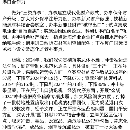
港口合作力。
做好“三类办事”，办事建立现代化财产款式。办事保守财
产升级，加大对外保举注册力度。办事新兴财产做强，扶植新
能源材料结合尝试室，办事新能源财产“破壁出口”；试点集成
电企业“自报自惠”；实施生物医药企业、科研机构“白名单”轨
制。办事特色财产强大，指点近海渔业企业打点自捕水产物不
纳税手续；启用进口散拆石材智能查辅配备；正在厦门国际博
览核心设立常态化监管办事点。
杨曦：2024年，我们深切贯彻落实总体不雅，冲击私运违
法勾当，勤奋营制化规范化通关，具体做到“三个严”。正在洋
垃圾私运，遏制私运势头方面，立案查处的案件数从2019年的
57起，下降至2024年的19起，下降67%；查获的固体废料从
2019年的5167吨，下降到2024年的713吨，下降86%，冲击结
果显著。正在严打出口骗退税，经济次序方面，开展“金钥
2024”冲击虚假商业稽察专项步履，加大风险阐发力度，打掉
了一批特地处置骗取出口退税的犯罪团伙，无力规范港口次
序、税收次序、经济次序。正在严控私运凸起问题，国门平安
方面，深切开展“国门利剑2024”结合步履，立脚关区区位特
点，峻厉冲击、毒品、反宣品、濒危等私运犯罪勾当，常态化
冲击“水客”、成品油、烟草等沉点私运，破获了一批大案要