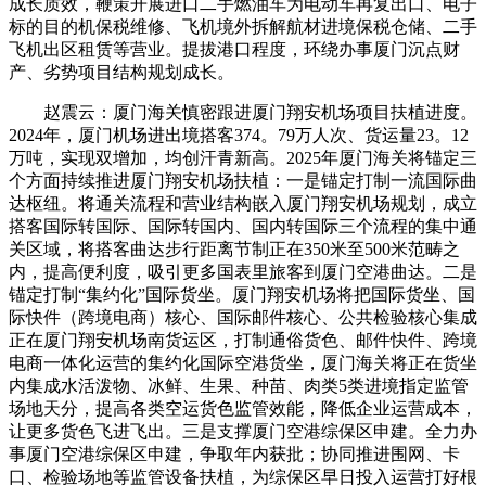
成长质效，鞭策开展进口二手燃油车为电动车再复出口、电子
标的目的机保税维修、飞机境外拆解航材进境保税仓储、二手
飞机出区租赁等营业。提拔港口程度，环绕办事厦门沉点财
产、劣势项目结构规划成长。
赵震云：厦门海关慎密跟进厦门翔安机场项目扶植进度。
2024年，厦门机场进出境搭客374。79万人次、货运量23。12
万吨，实现双增加，均创汗青新高。2025年厦门海关将锚定三
个方面持续推进厦门翔安机场扶植：一是锚定打制一流国际曲
达枢纽。将通关流程和营业结构嵌入厦门翔安机场规划，成立
搭客国际转国际、国际转国内、国内转国际三个流程的集中通
关区域，将搭客曲达步行距离节制正在350米至500米范畴之
内，提高便利度，吸引更多国表里旅客到厦门空港曲达。二是
锚定打制“集约化”国际货坐。厦门翔安机场将把国际货坐、国
际快件（跨境电商）核心、国际邮件核心、公共检验核心集成
正在厦门翔安机场南货运区，打制通俗货色、邮件快件、跨境
电商一体化运营的集约化国际空港货坐，厦门海关将正在货坐
内集成水活泼物、冰鲜、生果、种苗、肉类5类进境指定监管
场地天分，提高各类空运货色监管效能，降低企业运营成本，
让更多货色飞进飞出。三是支撑厦门空港综保区申建。全力办
事厦门空港综保区申建，争取年内获批；协同推进围网、卡
口、检验场地等监管设备扶植，为综保区早日投入运营打好根