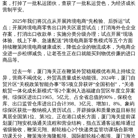
案，打掉了一批私运团伙，查获了一批私运货色，为经济成长
营制平安。
2025年我们将沉点从开展跨境电商“先检验、后拆运”试
点；开展跨境电商零售出口跨关区退货试点；打消海外仓企业
存案，打消出口收款单；实施分类分级办理；试点开展“现场
体验、线上下单、急速配送”跨境电商新零售模式等五个方面
持续鞭策跨境电商健康成长，降低企业的物流成本，为电商企
业进一步松绑减负，让老苍生正在口就能买到物优价廉的进口
商品等。
过去一年，厦门海关正在鞭策外贸稳规模优布局上持续立
异，营商不竭优化，外贸高质量成长动能强。2024年，厦门自
贸片区“关税政策智能办事”等5项立异获评“全国初创”，“关港
航贸一体化成长新模式”等2个案例入选福建自贸区年度立异案
例。综保区进出口1965。5亿元、占全省总值的90%，保税仓
库、出口监管仓库进出口合计398。3亿元、增加1。8%。象屿
综保区获批一般纳税人资历试点，开辟操纵和质量效益目标别
离居全国第1位、第3位。正在港口成长方面，厦门海关提前谋
划厦门翔安机场通关流程和营业结构，指点五通客运船埠通过
省级验收，鞭策元翔、邮轮核心2个快递类监管功课场合新增
功课天分，鞭策海沧海隆船埠、国际邮轮核心船埠、厦门海沧