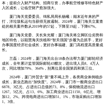
本；提前介入财产结构、招商引资，办事航空维修等特色财产
入区成长，让临空财产愈加强大。
厦门海关党委委员、缉私局局长杨曦：颠末近年来的严
打，洋垃圾私运勾当获得无效遏制。2024年，厦门海关立案查
处的相关案件数从2019年的57起，下降至19起，下降67%。
厦门海关党委、关长朱光耀：厦门海关将立脚区位劣势和
地区特色，以聪慧海关扶植和“智关强国”步履为总抓手，更好
办事国度经济社会成长，更好办事福建、厦门高程度高质量成
长。
兰磊：2024年，厦门海关出台18条办法帮力厦门邮轮经济
成长，全年累计监管国际邮轮43艘次，进出境人员8。4万人
次，同比增加79%、364%，别离位居全国第四和第三位。
2024年，厦门外贸含“新”量不竭上升，各类商业体例稳步
成长，新业态跑出“加快度”。2024年，厦门市一般商业进出口
6878。3亿元、占进出口总值的73。8%，保税物流进出口
1267。5亿元、占13。6%。加工商业进出口1150。6亿元、增
加12。2%。跨境电商进出口增加51。1%，市场采购出口增加
1。3倍。