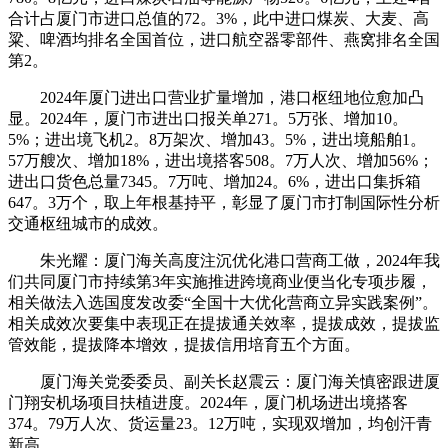
合计占厦门市进口总值的72。3%，此中进口煤炭、大麦、高
粱、啤酒均排名全国首位，进口航空器零部件、燕窝排名全国
第2。
2024年厦门进出口营业扩量增加，港口枢纽地位愈加凸
显。2024年，厦门市进出口报关单271。5万张、增加10。
5%；进出境飞机2。8万架次、增加43。5%，进出境船舶1。
57万艘次、增加18%，进出境搭客508。7万人次、增加56%；
进出口货色总量7345。7万吨、增加24。6%，进出口集拆箱
647。3万个，取上年根基持平，彰显了厦门市打制国际性分析
交通枢纽城市的成效。
朱光耀：厦门海关高度注沉优化港口营商工做，2024年我
们共同厦门市持续第3年实施推进跨境商业便当化专项步履，
相关做法入选国度发改委“全国十大优化营商立异实践案例”。
相关成效次要集中表现正在提拔通关效率，提拔成效，提拔监
管效能，提拔降本增效，提拔信用培育五个方面。
厦门海关党委委员、副关长赵震云：厦门海关慎密跟进厦
门翔安机场项目扶植进度。2024年，厦门机场进出境搭客
374。79万人次、货运量23。12万吨，实现双增加，均创汗青
新高。