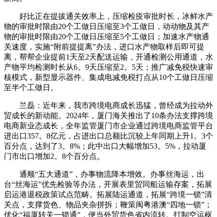
好比正在提拔通关效率上，压缩检疫审批时长，冰鲜水产
物的审批时限由20个工做日压缩至3个工做日，动动物及其产
物的审批时限由20个工做日压缩至5个工做日；加速水产物通
关速度，实施“附前提提离”办法，进口水产物取样后即可提
离，帮帮企业提前1天至2天配送运输，开通检测公用通道，水
产物平均检测时长从6。9天压缩至2。5天；推广减免税快速审
核模式，新型显示器件、集成电减免税打点从10个工做日压缩
至半个工做日。
兰磊：近年来，我市跨境电商成长迅猛，曾经成为拉动外
贸成长的新动能。2024年，厦门海关推出了10条办法支撑跨境
电商新业态成长，全年监管厦门市企业通过跨境电商监管平台
进出口357。8亿元，占进出口总额比沉较上年同期上升1。3个
百分点，达到了3。8%；此中出口大幅增加53。5%，拉动厦
门市出口增加2。8个百分点。
通顺“五大通道”，办事物流降本增效。办事丝海运，出
台“丝海运”优先检验等办法，开展表里贸同船运输存案，拓展
启运港退税政策试点范畴。拓展陆运通道，拓展“跨境一锁”清
关点，支撑货色、物品夹杂拼拆；鞭策闽粤港澳“四地一锁”；
优化“福厦转关一锁通”，便当外贸货色省内流转。打制空运枢