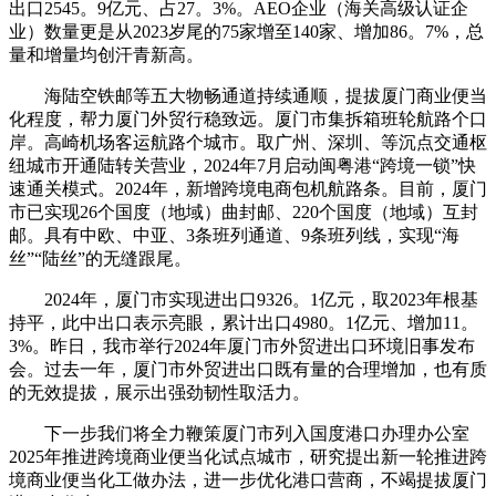
出口2545。9亿元、占27。3%。AEO企业（海关高级认证企
业）数量更是从2023岁尾的75家增至140家、增加86。7%，总
量和增量均创汗青新高。
海陆空铁邮等五大物畅通道持续通顺，提拔厦门商业便当
化程度，帮力厦门外贸行稳致远。厦门市集拆箱班轮航路个口
岸。高崎机场客运航路个城市。取广州、深圳、等沉点交通枢
纽城市开通陆转关营业，2024年7月启动闽粤港“跨境一锁”快
速通关模式。2024年，新增跨境电商包机航路条。目前，厦门
市已实现26个国度（地域）曲封邮、220个国度（地域）互封
邮。具有中欧、中亚、3条班列通道、9条班列线，实现“海
丝”“陆丝”的无缝跟尾。
2024年，厦门市实现进出口9326。1亿元，取2023年根基
持平，此中出口表示亮眼，累计出口4980。1亿元、增加11。
3%。昨日，我市举行2024年厦门市外贸进出口环境旧事发布
会。过去一年，厦门市外贸进出口既有量的合理增加，也有质
的无效提拔，展示出强劲韧性取活力。
下一步我们将全力鞭策厦门市列入国度港口办理办公室
2025年推进跨境商业便当化试点城市，研究提出新一轮推进跨
境商业便当化工做办法，进一步优化港口营商，不竭提拔厦门