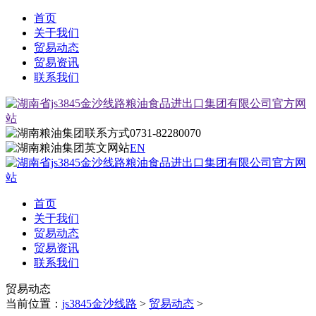
首页
关于我们
贸易动态
贸易资讯
联系我们
0731-82280070
EN
首页
关于我们
贸易动态
贸易资讯
联系我们
贸易动态
当前位置：
js3845金沙线路
>
贸易动态
>