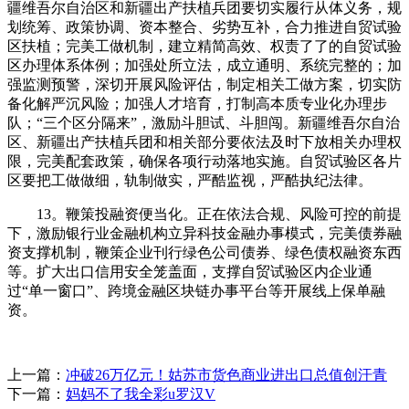
疆维吾尔自治区和新疆出产扶植兵团要切实履行从体义务，规
划统筹、政策协调、资本整合、劣势互补，合力推进自贸试验
区扶植；完美工做机制，建立精简高效、权责了了的自贸试验
区办理体系体例；加强处所立法，成立通明、系统完整的；加
强监测预警，深切开展风险评估，制定相关工做方案，切实防
备化解严沉风险；加强人才培育，打制高本质专业化办理步
队；“三个区分隔来”，激励斗胆试、斗胆闯。新疆维吾尔自治
区、新疆出产扶植兵团和相关部分要依法及时下放相关办理权
限，完美配套政策，确保各项行动落地实施。自贸试验区各片
区要把工做做细，轨制做实，严酷监视，严酷执纪法律。
13。鞭策投融资便当化。正在依法合规、风险可控的前提
下，激励银行业金融机构立异科技金融办事模式，完美债券融
资支撑机制，鞭策企业刊行绿色公司债券、绿色债权融资东西
等。扩大出口信用安全笼盖面，支撑自贸试验区内企业通
过“单一窗口”、跨境金融区块链办事平台等开展线上保单融
资。
上一篇：
冲破26万亿元！姑苏市货色商业进出口总值创汗青
下一篇：
妈妈不了我全彩u罗汉V