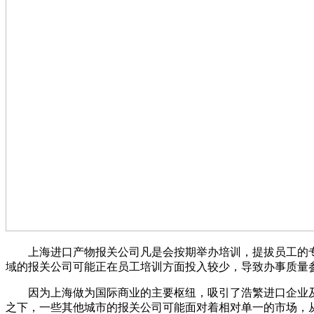
上海进口产物报关公司凡是会按期举办培训，提拔员工的专
域的报关公司可能正在员工培训方面投入较少，导致办事质量
因为上海做为国际商业的主要枢纽，吸引了浩繁进口企业及
之下，一些其他城市的报关公司可能面对着相对单一的市场，