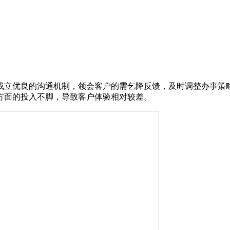
立优良的沟通机制，领会客户的需乞降反馈，及时调整办事策略
方面的投入不脚，导致客户体验相对较差。