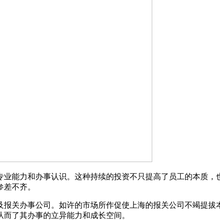
业能力和办事认识。这种持续的投资不只提高了员工的本质，也
参差不齐。
报关办事公司。如许的市场所作促使上海的报关公司不竭提拔本
从而了其办事的立异能力和成长空间。