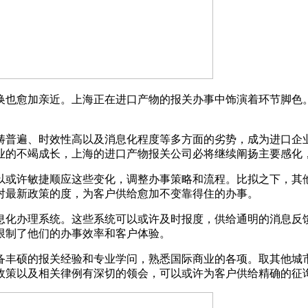
也愈加亲近。上海正在进口产物的报关办事中饰演着环节脚色。
普遍、时效性高以及消息化程度等多方面的劣势，成为进口企业
业的不竭成长，上海的进口产物报关公司必将继续阐扬主要感化
或许敏捷顺应这些变化，调整办事策略和流程。比拟之下，其他
对最新政策的度，为客户供给愈加不变靠得住的办事。
化办理系统。这些系统可以或许及时报度，供给通明的消息反馈
限制了他们的办事效率和客户体验。
丰硕的报关经验和专业学问，熟悉国际商业的各项。取其他城市
政策以及相关律例有深切的领会，可以或许为客户供给精确的征