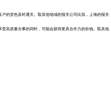
户的货色及时通关。取其他地域的报关公司比拟，上海的报关
受高质量办事的同时，可能会获得更具合作力的价钱。取其他