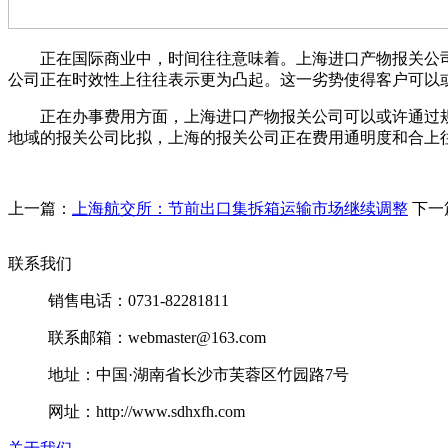
正在国际商业中，时间往往意味着。上海进口产物报关公司
公司正在时效性上往往表示更为凸起。这一劣势使得客户可以
正在办事费用方面，上海进口产物报关公司可以或许通过规
地域的报关公司比拟，上海的报关公司正在费用通明度和合上
上一篇：
上海航交所：节前出口集拆箱运输市场继续调整
下一
联系我们
销售电话：0731-82281811
联系邮箱：webmaster@163.com
地址：中国·湖南省长沙市芙蓉区竹园路7号
网址：http://www.sdhxfh.com