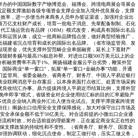
举办的中国国际数字产物博览会、福博会、跨境电商展会等展会
或定额支撑激励各级专项资金支撑企业加入境外优良展会，支撑
点效率，进一步便当外来商务人员申办签证渠道，加强对企业出
级万亿支柱财产成长，培育一批电子消息、先辈配备制制、石化
向代工场运营自有品牌（OBM）模式改变，构成具有国际出名品
群和运营从体，成立一批商标品牌指点坐，做好典型经验推广，
批福建省沉点培育和成长的国际出名品牌。（省市场监管局、发
贴现资金，优先支撑外贸范畴企业单据融资，延长上下逛财产
级财务赐与最高1%贴息补帮。对进出口额500万美元以上的企
分析融资费率不高于1%。阐扬福建金服云平台劣势，鞭策外贸
际商业“单一窗口”，拓展“单一窗口+金融办事”功能，开通
门监管局、省委金融办、省商务厅、财务厅、中国人平易近银行
商业联网消息平台存案后，以本身表面打点收汇。处置市场采购
优良收结汇办事。鼎力提拔跨境人平易近币结算比例，支撑外贸
免申即享”模式，省级资金对企业使用结汇标的目的汇率避险产
多优良企业纳入商业外汇出入便当化试点。支撑平潭摸索跨境资
担任）阐扬出口信用安全支撑保障感化，加大对保守出口市场及
口前安全承保金额不低于50亿美元。对合适前提的小微出口企业通
赔流程时效，对合适前提的理赔案件，正在鉴定商业实正在性的
信保支撑政策的持续性和不变性。（省商务厅、财务厅、国度金
加强协调联动，细化沉点使命，制定工做行动，压实工做义务，