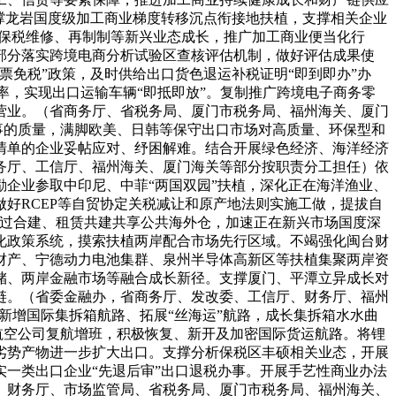
撑龙岩国度级加工商业梯度转移沉点衔接地扶植，支撑相关企业
撑保税维修、再制制等新兴业态成长，推广加工商业便当化行
部分落实跨境电商分析试验区查核评估机制，做好评估成果使
免税”政策，及时供给出口货色退运补税证明“即到即办”办
效率，实现出口运输车辆“即抵即放”。复制推广跨境电子商务零
营业。（省商务厅、省税务局、厦门市税务局、福州海关、厦门
事的质量，满脚欧美、日韩等保守出口市场对高质量、环保型和
清单的企业妥帖应对、纾困解难。结合开展绿色经济、海洋经济
务厅、工信厅、福州海关、厦门海关等部分按职责分工担任）依
激励企业参取中印尼、中菲“两国双园”扶植，深化正在海洋渔业、
好RCEP等自贸协定关税减让和原产地法则实施工做，提拔自
通过合建、租赁共建共享公共海外仓，加速正在新兴市场国度深
化政策系统，摸索扶植两岸配合市场先行区域。不竭强化闽台财
财产、宁德动力电池集群、泉州半导体高新区等扶植集聚两岸资
储、两岸金融市场等融合成长新径。支撑厦门、平潭立异成长对
链。（省委金融办，省商务厅、发改委、工信厅、财务厅、福州
新增国际集拆箱航路、拓展“丝海运”航路，成长集拆箱水水曲
中外航空公司复航增班，积极恢复、新开及加密国际货运航路。将锂
劣势产物进一步扩大出口。支撑分析保税区丰硕相关业态，开展
一类出口企业“先退后审”出口退税办事。开展手艺性商业办法
、财务厅、市场监管局、省税务局、厦门市税务局、福州海关、