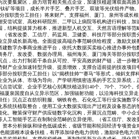
次要集聚区，鼎力培育相关焦点企业，加速扶植超薄双面高效异质结
钙钛矿等项目，成长半片手艺、叠片手艺、双玻等光伏组件产物
部分按职责分工担任）将来财产。支撑福州、厦门、泉州等成长
翔安尝试室、高校科研院所、二甲以上病院等机构进行科技，加
园，结构提拔算力根本，推进新型人机交互、天然言语理解等范
。（省发改委、工信厅、药监局、卫健委、科技厅等部分按职责
业立异成长新高地。全面提拔高端办事范畴供给程度，激励文娱
搭建数字办事商业推进平台，依托大数据买卖核心推进办事外包
商务厅、发改委、数据办理局、福州海关、厦门海关等部分按职
沉点，出力打制若干条自从可控、平安高效的财产链，进一步鞭
财产企业加速转型升级、提质增效，支撑合适前提的技改项目申
厅等部分按职责分工担任）以“揭榜挂帅”“赛马”等形式，倾斜支
企业为从体、市场为导向、产学研用慎密连系的手艺立异系统，
沉点尝试室、企业手艺核心别离扶植达到140个、70个、750
植福厦泉国度自从立异示范区，加强辐射功能，以沿海科技立异
担任）沉点正在纺织鞋服、钢铁有色、石化化工等行业实施数字化
化系统扶植取整合，使用工业大数据实现出产过程及设备形态的
能化。鞭策保守财产供应链数字化沉构，开展沉点范畴、中小企业
等人工智能手艺正在制制业范畴的立异使用。（省工信厅、发改
资本分析操纵和绿色低碳成长，省级节能和轮回经济专项资金对
等绿色能源根本设备扶植，有序添加绿色电力供给，激励绿色电力
海关监管机制，支撑保税维修、再制制等新兴业态成长，强化用