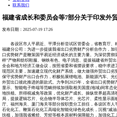
联系我们
福建省成长和委员会等7部分关于印发外
发布日期：2025-07-19 17:26
各设区市人平易近、平潭分析尝试区管委会，省教育厅、科
福建分公司：为进一步提拔我省出口劣势财产分析合作力，加强
口劣势财产是鞭策国平易近经济成长的主要力量。为深切贯彻
样”产物和纺织鞋服、钢铁有色、电子消息、提拔福建省外贸
全会和地方经济工做会议，按照省委和省摆设要求，稳中求进
现范区主要，加速建立现代化财产系统，做大做强外贸出口劣势
保守劣势财产出口合作力，积极拓展锂电池、新能源汽车、光
外贸出口彼此推进的新款式。力争到2025年，全省出口劣势财
显示、智能电子终端等范畴持续加强取相关国度(地域)间常
地扶植。所得税减免等政策，优化财产成长。操纵世界超高清
局，提拔逻辑芯片、化合物半导体芯片、光芯片、柔性显示面
厅、福州海关、厦门海关等部分按职责分工担任，各设区市人
石化化工。鞭策石化化工高端化智能化绿色化成长，沉视“减油
扶植，加强我省烯烃、芳烃等根本原材料保障能力，加强化工