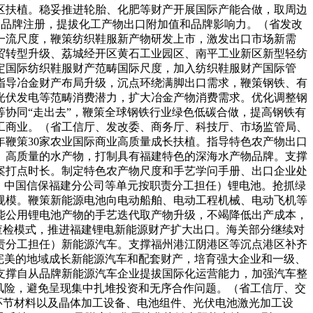
区扶植。稳妥推进轮胎、化肥等财产开展国际产能合做，取周边
和品牌注册，提拔化工产物出口附加值和品牌影响力。（省发改
一流尺度，鞭策纺织鞋服新产物研发上市，激发出口市场新需
贸转型升级、荔城经开区黄石工业园区、南平工业新区新型轻纺
定国际纺织鞋服财产范畴国际尺度，加入纺织鞋服财产国际管
指导冶金财产布局升级，沉点环绕满脚出口需求，鞭策钢铁、有
光伏发电等范畴消费潜力，扩大冶金产物消费需求。优化调整钢
协同“走出去”，鞭策全球钢铁行业绿色低碳合做，提高钢铁有
工商业。（省工信厅、发改委、商务厅、科技厅、市场监管局、
鞭策30家农业国际商业高质量成长扶植。指导特色农产物出口
、高质量的水产物，打制具有福建特色的深海水产物品牌。支撑
案打点时长。制定特色农产物尺度和手艺学问手册、出口企业处
、中国信保福建分公司等单元按职责分工担任）锂电池。抢抓绿
规模。鞭策新能源电池向电动船舶、电动工程机械、电动飞机等
能公用锂电池产物的手艺迭代取产物升级，不竭降低出产成本，
查检模式，推进福建锂电新能源财产扩大出口。海关部分继续对
责分工担任）新能源汽车。支撑福州港江阴港区等沉点港区补齐
完美的地域成长新能源汽车和配套财产，培育强大企业和一级、
支撑自从品牌新能源汽车企业提拔国际化运营能力，加强汽车整
风险，避免呈现集中扎堆投资和无序合作问题。（省工信厅、交
环节材料以及晶体加工设备、电池组件、光伏电池激光加工设