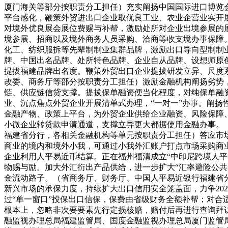
厦门海关等部分按职责分工担任）充实阐扬中国国际进口博览
平台感化，鞭策外贸进出口企业取优良工业、农业企营业实开
对境外优良展会展位费赐与补帮，激励处所对企业出境参展的
境参展、招商以及境外商务人员采购、洽商等收支境办事保障
化工、纺织服拆等先辈制制业集群品牌，激励出口导向型制制业
牌、中国出名品牌、处所特色品牌、企业自从品牌、设想师原
提拔福建品牌出名度。鞭策外贸出口企业提拔研发立异、尺度
改委、商务厅等部分按职责分工担任）激励金融机构阐扬劣势
链、供应链信贷支撑。提拔保单融资便当化程度，对纯保单融资
业、沉点焦点外贸企业开展清单式办理，“一对一”办事。阐扬
金融产物、政策上平台，为外贸企业供给企业融资、风险保障、
小微企业转贷款申请通道，支撑立异更大都据使用金融办事。
福建省分行，各相关金融机构等单元按职责分工担任）答应市
商业的境内和境外小我，可通过小我外汇账户打点市场采购商
企业利用人平易近币结算。正在福州福清成立“中印尼跨境人平
物赐与励。加大外汇衍出产品供给，进一步扩大“汇率避险公
金流动路子。（省商务厅、财务厅、中国人平易近银行福建省
新兴市场的承保力度，持续扩大出口信用安全笼盖面，力争202
过“单一窗口”投保出口信保，保费由省级财务全额补帮；对
根本上，忽略非次要要素先行定损核赔，赔付后再进行查询拜访
融监视办理总局福建监管局、国度金融监视办理总局厦门监管