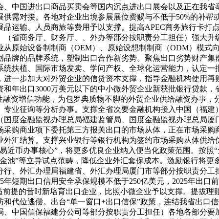
会、中国进出口商品买卖会等国内沉点进出口展会以及正在我省
展供需对接。各地对企业出境参展展位费赐与不低于50%的补帮
展品运输、人员商旅等费用予以支撑。提高APEC商务旅行卡打
。（省商务厅、财务厅、、外办等部分按职责分工担任）强大升
从原始设备制制商（OEM）、原始设想制制商（ODM）模式
创品牌的品牌系统，塑制出口合作新劣势。聚焦出口劣势财产集
系统扶植、国际市场发卖、学问产权、全球化运营能力，认定一
，进一步加大对外贸企业的信贷资本支撑，指导金融机构使用再
和年出口3000万美元以下的中小微外贸企业新获批银行贷款，省
性融资增信功能，为包罗典质物不脚的外贸企业供给融资办事，
专业征询等分析办事。支撑全省次要金融机构接入中国（福建）国
（国度金融监视办理总局福建监管局、国度金融监视办理总局厦
场采购商业项下委托第三方报关出口的市场从体，正在市场采购
业外汇结算。支撑兴业银行等银行机构为签约市场采购从体供给
易近币办事核心”，将更多优良企业纳入便当化政策范围。按照“
共金池”等立异试点范畴，降低企业外汇套保成本。激励银行将更
分行、外汇办理局福建省、外汇办理局厦门市等部分按职责分工
5年短期出口信用安全承保规模不低于250亿美元，2025年出
合适前提的昔时新培育出口企业，比照小微企业予以支撑。提拔理
和代位逃偿。出台“单一窗口+出口信保”政策，连结我省出口
局、中国信保福建分公司等部分按职责分工担任）各地各部分要