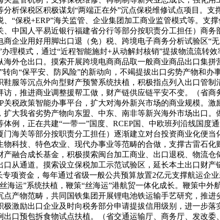
等分析保税区积极谋划“两端正在外”沉点保税维修试点项目。支
、“保税+ERP”海关监管、企业集团加工商业监管模式等。支
关、中国人平易近银行福建省分行等部分按职责分工担任）商务
商企业用好用脚出口退（免）税、跨境电子商务分析试验区“无票
”办理模式，通过“近程智能施封+从动解封核销”提拔物流流转
纵海外仓出口。摸索开展跨境电商商品取一般商业商品出口集拼
”转向“保平安、防风险”的新动向，不竭提拔出口劣势产物和办
织鞋服等沉点外向型财产预警系统扶植，积极指点列入出口管制
拜访，推进商业调整援帮工做，财产链供应链平安不变。（省商
CEP关税政策智能办事平台，扩大对海外新兴市场的商业规模。
，扩大我省劣势产物向东盟、中东、南非等新兴海外市场出口。做
体例，正在共建“一带一”国度、RCEP国、中欧班列沿线国度
厦门海关等部分按职责分工担任）逐渐建立对台投资商业化便当
生物科技、特色农业、现代办事业等范畴的合做，支撑古雷石化
财产融合成长基金，积极摸索闽台加工商业、出口退税、物流仓
出口从通道。摸索设立保税加工示范试验区，延长本土出口财产
长专项资金，每年通过省级一般公共预算放置2亿元支撑航运企业
支撑“丝海运”系统扶植，鞭策“丝海运”港航贸一体化成长。鞭策
沉点产物范畴，共同国铁集团开展锂电池铁运输手艺研究，推进
积极激励出口企业及时向税务部分申请提拔信用级别，进一步落实
例出口预包拆食物试点扶植。（省交通运输厅、商务厅、发改委