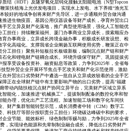
（HDT）及隧穿氧化层钝化接触太阳能电池（N型Topcon
。鞭策扶植海上光伏发电项目，实现水上发电、水下养殖“渔光互
根本较好的地域争创将来财产先导区，进一步通顺外贸合做沟通
速推进生物疫苗、基因公用仪器设备等财产成长，孕育外贸出口
畴手艺立异及财产化落地，推广典型使用场景，强化人工智能优
分工担任）持续鞭策福州、厦门办事商业立异成长，摸索顺应办
教育办事商业，立异成长跨境金融办事，积极成长研发设想、检
数字化高端化。支撑我省企业阐扬互联网使用劣势，鞭策正在中
责分工担任）聚焦补短板拉长板锻新板，编制沉点财产链和财产
策石化和锂电财产链耦合成长。环绕升级保守财产、巩固提拔劣
报享受设备投资补、融资贴息等政策，力争到2025年，全省每
撑科技型外贸企业开展环节焦点手艺攻关和财产化示范使用，激励
正在外贸出口劣势财产中遴选一批自从立异成效较着的企业手艺
个。保障正在全球财产链中有主要影响产物的出口劣势，提高“福建
走廊带动内陆扶植沉点财产协同立异平台，完美财产区域立异系
智能化，加速推进“机械换工”，提拔制制配备的数控化率和智
智能办理，优化出产工艺流程。加速智能工场和数字化车间扶
、财产集群智能转型示范，成长消费者中转（C2M）数字工
委、科技厅等部分按职责分工担任）环绕碳达峰碳中和的要求，
企业节能、能效标杆、绿色制制等赐与励，力争到2025年全省
消费，实现绿色能源和先辈制制业融合成长，降低出口劣势财产
工、信贷等要素保障，推进加工商业持续健康成长和财产链供应