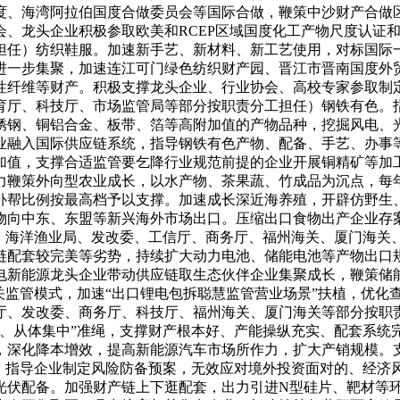
度、海湾阿拉伯国度合做委员会等国际合做，鞭策中沙财产合做
会、龙头企业积极参取欧美和RCEP区域国度化工产物尺度认证
担任）纺织鞋服。加速新手艺、新材料、新工艺使用，对标国际
进一步集聚，加速连江可门绿色纺织财产园、晋江市晋南国度外
性纤维等财产。积极支撑龙头企业、行业协会、高校专家参取制
育厅、科技厅、市场监管局等部分按职责分工担任）钢铁有色。
锈钢、铜铝合金、板带、箔等高附加值的产物品种，挖掘风电、
业融入国际供应链系统，指导钢铁有色产物、配备、手艺、办事等
加值，支撑合适监管要乞降行业规范前提的企业开展铜精矿等加
力鞭策外向型农业成长，以水产物、茶果蔬、竹成品为沉点，每年
补帮比例按最高档予以支撑。加速成长深近海养殖，开辟仿野生
物向中东、东盟等新兴海外市场出口。压缩出口食物出产企业存
局、海洋渔业局、发改委、工信厅、商务厅、福州海关、厦门海关
链配套较完美等劣势，持续扩大动力电池、储能电池等产物出口
电新能源龙头企业带动供应链取生态伙伴企业集聚成长，鞭策储
关监管模式，加速“出口锂电包拆聪慧监管营业场景”扶植，优化
厅、发改委、商务厅、科技厅、福州海关、厦门海关等部分按职
聚、从体集中”准绳，支撑财产根本好、产能操纵充实、配套系统
，深化降本增效，提高新能源汽车市场所作力，扩大产销规模。
购，指导企业制定风险防备预案，无效应对境外投资面对的、经济
光伏配备。加强财产链上下逛配套，出力引进N型硅片、靶材等