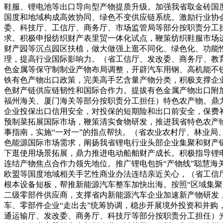
鞋服、锂电池等出口导向型产物提质升级。加强我省取金砖国
国度和地域构成高效协同、绿色不变供应链系统。激励行业协
委、科技厅、工信厅、商务厅、市场监管局等部分按职责分工
求。积极申报纺织财产表里贸一体化试点，鞭策纺织鞋服市场
财产园等沉点园区扶植，做大做强上逛不同化、绿色化、功能
理，提高行业国际影响力。（省工信厅、发改委、商务厅、教
色金属等保守制制业产物布局调整，开辟汽车用钢、高机能不
铁有色产物出口政策，完美高手艺含量产物分类，积极支撑企
色财产链供应链韧性和国际合作力。提拔有色金属产物出口附
福州海关、厦门海关等部分按职责分工担任）特色农产物。鼎
企业投保出口信用安全，对投保的短期险和出口前安全，保费
预制菜拓展国际市场，鞭策清实食物研发，推进我省特色农产
事指南，实施“一对一”的指点帮扶。（省农业农村厅、林业
色能源国际市场需求，阐扬我省锂电行业头部企业集聚和财产
下逛使用场景拓展，鼎力推进电动船舶财产成长。积极指导锂
连结产物焦点合作力领先地位。推广锂电包拆“产物线”聪慧海
欧盟等国度地域相关手艺性商业办法连结亲近关心，（省工信
根本设备短板，帮推新能源汽车整车加快出海。按照“区域集
二级零部件供应商，支撑省内新能源汽车企业加速新产物研发
车、零部件企业“走出去”统筹协调，稳步开展境外投资和并
通运输厅、发改委、商务厅、科技厅等部分按职责分工担任）