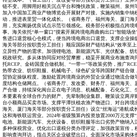
链不变。用脚用好相关沉点平台和搀扶政策，鞭策福州、泉州
加入中国加工商业产物博览会开展财产对接。实施内销集中纳税
动，推进表里贸一体化成长。（省商务厅、福州海关、厦门海
用，充实阐扬优良试点示范引领感化。税务部分积极指点跨境电
事。海关依托“单一窗口”摸索开展跨境电商曲购出口“智能场坐
售进口退货核心仓模式，便当跨境电商出口退货。支撑企业操
海关等部分按职责分工担任）顺应国际财产链结构从“效率至上
立异性产物的需求。加强锂电池、新能源汽车、光伏配备、纺
税政研究。多从体协同应对经贸摩擦，稳妥开展商业布施查询
托RCEP、金砖国度合做机制、“一带一”等政策劣势，推广R
热带农业、纺织鞋服、机械电子、绿色矿业等跨国财产链合做
贸协定操纵程度。激励处置跨境商业的外贸企业通过物流合做等
度结构仓储网点。（省商务厅、发改委、财务厅、福州海关、
产合做，持续深化闽台正在电子消息、机械配备、石化化工、
本要素有全球合作力的财产、先辈制制业集群。鞭策设立两岸
台小额商品买卖市场。支撑平潭扶植农渔产物进口、对台跨境
海关、厦门海关等部分按职责分工担任）设立“丝海运”港航成
达和海铁联运营业。2024年省级预算内投资放置2000万元
电池、新能源汽车、光伏设备、纺织鞋服等出口劣势产物纳入
多种保税营业。优化出口退税分类办理评定，加强政策宣传，
影响查询拜访，指点关区企业破壁出口。全面深化市场采购体