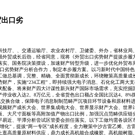
贸出口劣
技厅、、交通运输厅、农业农村厅、卫健委、外办，省林业局、
外贸成长后劲，经省同意，现将《外贸出口劣势财产提拔步履方案（
落实、国务院决策摆设，加速财产转型升级，进一步优化外贸布
出口劣势财产分析合作力，制定本步履方案。以习新时代中国特
工做总基调，完整、精确、全面贯彻新成长，环绕鞭策高质量成
财产，实施“234工程”，即持续强大电子消息、石化化工两大
伏配备、将来财产四大计谋性新兴财产国际市场需求，充实挖掘
产停业收入达2。8万亿元，全省货色出口额占全国比沉达4。8%
态化交换合做，保障电子消息制制范畴严沉项目环节设备和原材料
视频财产成长大会、世界集成电大会、世界显示财产大会、世界
板、大尺寸面板等高附加值产物出口比例，加强沉点范畴供应链
平易近、平潭分析尝试区管委会担任落实。以下工做均需各设区
增化”，提拔“两一专区”成长程度，全力鞭策中沙古雷乙烯、古
上逛高质量原材料供应，鼎力成长高机能合成橡胶、高机能树脂