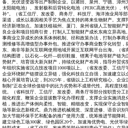
备、光伏逆变器等出产制制企业。以莆田、泉州、宁德、漳州为
太阳能电池）、发射极和后背钝化电池（PERC高效光伏）、
补”。（省工信厅、发改委、商务厅、科技厅、海洋渔业局等
渠道，成长以基因相关手艺为焦点支持的将来生物财产。支撑
经济新增加点。加速扶植福州、厦门、泉州省级人工智能财产
良企业和项目招商引资，打制人工智能财产成长东南立异高地
事商业立异成长的体系体例机制、径和政策办法，打制办事商
测维修等高增值型办事外包。推进保守办事商业数字化转型，
东、南非等新兴互联网使用地域开展泛互联网平台出海。（省
结构图谱，以石化—化纤—纺织鞋服、锂离子电池等财产链为
势财产、培育强大新兴财产，持续优化财产布局，指导外贸劣势
年组织实施省沉点技改项目1000项以上。（省发改委、工信
企业环绕财产链摆设立异链，强化科技自立自强，加速建立以
核心开展培育认定，到2025年，省级以上工程研究核心、企业
制制”正在全球价值链中的比力劣势和不成替代性。高程度扶
统。（省科技厅、工信厅、发改委、商务厅等部分按职责分工
能化程度。鞭策企业提拔数字化办理程度，支撑企业实施消息
植，推进出产体例向柔性、智能、精细改变，实现保守企业智
场等新业态新模式。鼎力推进机械视觉、深度进修、语音识别
加大节能环保手艺和配备的推广使用力度，统筹推进节能降耗、
建立绿色工场300家、绿色园区20个。加速海优势电、光伏
转型成本。（省工信厅、发改委等部分按职责分工担任）立异