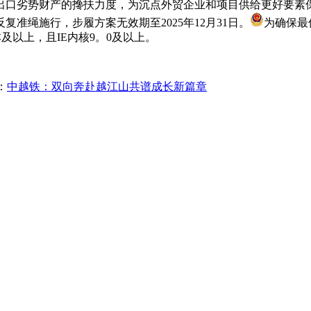
出口劣势财产的搀扶力度，为沉点外贸企业和项目供给更好要素
准绳施行，步履方案无效期至2025年12月31日。
为确保最
1版本及以上，且IE内核9。0及以上。
：
中越铁：双向奔赴越江山共谱成长新篇章