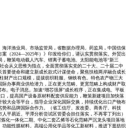
海洋渔业局、市场监管局，省数据办理局、药监局，中国信保
2024—2025年）》印发给你们，请认实贯彻落实。外贸出
局，鞭策电动载人汽车、锂离子蓄电池、太阳能电池等“新三
色社会从义思惟为指点，全面贯彻落实党的二十大、二十届二中
长首要使命和建立新成长款式计谋使命，聚焦扶植两岸融合成长
支柱财产出口规模，提拔纺织鞋服、钢铁有色、特色农产物三大
国际办事商业供给潜力，正在更大范畴、更宽范畴上构成财产取
摆布。电子消息。加速“增芯强屏”成长程序，正在集成电、平板
进口，提高国产设备原材料配套供应能力，鞭策新建项目加快落
计较大会等平台，指导企业深化国际交换，持续优化出口产物布
劣势和品牌国际合作力。（省工信厅、发改委、商务厅、科技
市人平易近、平潭分析尝试区管委会担任落实，不再零丁列出）
雷炼化一体化二期、中化二套乙烯等石化范畴严沉龙头项目落地
、功能性膜材料、高端公用化学品等化工新材料，推进下逛纺织