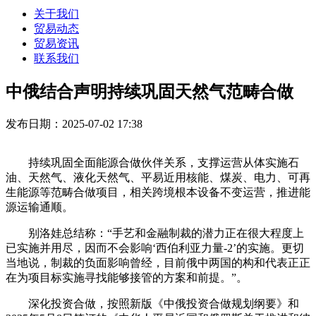
关于我们
贸易动态
贸易资讯
联系我们
中俄结合声明持续巩固天然气范畴合做
发布日期：2025-07-02 17:38
持续巩固全面能源合做伙伴关系，支撑运营从体实施石
油、天然气、液化天然气、平易近用核能、煤炭、电力、可再
生能源等范畴合做项目，相关跨境根本设备不变运营，推进能
源运输通顺。
别洛娃总结称：“手艺和金融制裁的潜力正在很大程度上
已实施并用尽，因而不会影响‘西伯利亚力量-2’的实施。更切
当地说，制裁的负面影响曾经，目前俄中两国的构和代表正正
在为项目标实施寻找能够接管的方案和前提。”。
深化投资合做，按照新版《中俄投资合做规划纲要》和