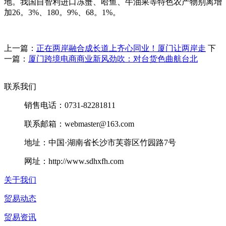
地。我国自智利进口冻蟹、哈鱼、牛油果等特色农产物别离增
加26。3%、180。9%、68。1%。
上一篇：
正在两岸融合成长道上齐心同业！厦门让两岸走
下
一篇：
厦门跨境电商商业新风劲吹：对台货色曲航台北
联系我们
销售电话：0731-82281811
联系邮箱：webmaster@163.com
地址：中国·湖南省长沙市芙蓉区竹园路7号
网址：http://www.sdhxfh.com
关于我们
贸易动态
贸易资讯