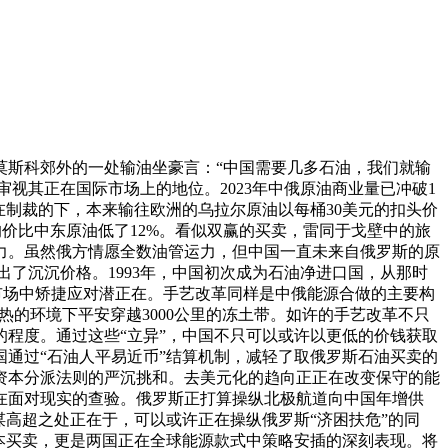
斯科郊外的一处输油坐豪言：“中国需要几多石油，我们就输
审视其正在国际市场上的地位。2023年中俄原油商业量已冲破1
在制裁的下，本来输往欧洲的乌拉尔原油以每桶30美元的扣头价
交均价比中东原油低了12%。看似双赢的买卖，雷同于戈壁中的旅
力。虽然俄方情愿全数油管运力，但中国一直未来自俄罗斯的原
出了沉沉价格。1993年，中国初次成为石油净进口国，从那时
市场中矫捷应对潜正在。手艺改革同样是中俄能源合做的主要构
热的环境下平安穿越3000公里的冻土带。如许的手艺改革不只
的程度。通过这些“立异”，中国不只可以或许以更低的价钱获取
通过“石油人平易近币”结算机制，减轻了取俄罗斯石油买卖的
球资本分派法则的严沉挑和。去美元化的趋向正正在改变保守的能
在面对现实的查验。俄罗斯正打算操纵北极航道向中国年增供
谋高超之处正在于，可以或许正在操纵俄罗斯“济困扶危”的同
本买卖，更是两国正在全球能源款式中策略安插的深刻表现。将