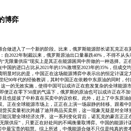
的博弈
做进入了一个新的阶段。比来，俄罗斯能源部长诺瓦克正在莫
自2022年制裁以来，俄罗斯原油出口量暴跌40%，不得不从头
“无限量供应”现实上是其正在能源困局中所做的一种选择。正
的进口占比从2021年的15%激增至2023年的35%，但成
成明显对比的是，中国正在这场能源博弈中表示出的恒定计谋定
世纪90年代的经验教训，其时中国正在依赖中东原油的同时，付
%。这一的无效实施，使得中国可以或许正在愈发复杂的全球能源
得即便正在零下50度的气温下，俄罗斯的原油也可以或许正在不加
并且也提拔了中朴直在买卖中的议价权。此外，赶上了中东原油
权。正在全球能源市场上，正正在上演一场寂静的转移。跟着中国
油期货买卖量初次跨越了迪拜商品买卖所，这一现象无疑是对全
可能沉塑全球经济次序。这一系列变化背后，诺瓦克的豪言正正
的“无限供应”，只要正在好处间的不竭衡量取博弈。中国的能源计
博弈中最宝贵的聪慧。综上所述，中俄能源合做不只仅是纯真的资