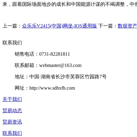
来，跟着国际场面地步的成长和中国能源计谋的不竭调整，中
上一篇：
众乐乐V2415(中国)网坐-IOS通用版
下一篇：
数据资产
联系我们
销售电话：0731-82281811
联系邮箱：webmaster@163.com
地址：中国·湖南省长沙市芙蓉区竹园路7号
网址：http://www.sdhxfh.com
关于我们
贸易动态
贸易资讯
联系我们