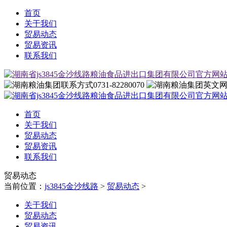
首页
关于我们
贸易动态
贸易资讯
联系我们
0731-82280070
首页
关于我们
贸易动态
贸易资讯
联系我们
贸易动态
当前位置：
js3845金沙线路
>
贸易动态
>
关于我们
贸易动态
贸易资讯