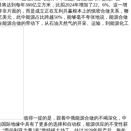
到每年380亿立方米，比拟2024年增加了22。6%。这一增
并非片面的，而是成立正在互利共赢根本上的慎密合做关系，鞭
8亿美元，此中能源占比跨越50%，能够毫不夸张地说，能源合做
正在能源合做的带动下，从石油天然气的开采、运输，到能源化工
值得一提的是，跟着中俄能源合做的不竭深化，中
的国际地缘中具有了更多的选择和自动权，能源供应的不变性获
西伯利亚力量2号”曾经破土动工，估计2029年投产后，每年