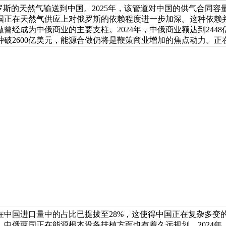
的天然气输送到中国。2025年，该管道对中国的供气合同容量将达
国正在天然气供应上对俄罗斯的依赖程度进一步加深。这种依赖
经成为中俄商业的主要支柱。2024年，中俄商业额达到244
望冲破2600亿美元，能源合做仍将是鞭策商业增加的焦点动力。
在中国进口量中的占比已提拔至28%，这使得中国正在复杂多变
俄两国正在能源根本设备扶植方面也有着久远规划。2024年，“