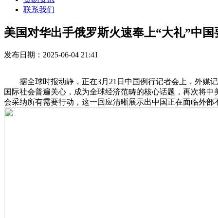
联系我们
美国对华出手俄罗斯火速奉上“大礼”中国
发布日期：2025-06-04 21:41
据全球时报动静，正在3月21日中国例行记者会上，外媒记
国际社会普遍关心，成为全球经济范畴的核心话题，再次将中
会采纳所有需要行动，这一回应清晰展示出中国正在面临外部