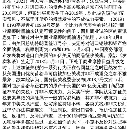
正在（2021）粤01号平易近终1487号案中，法院认为，中美商
业和里中方对进口美方的货色提高关税的通知布告时间正在
2018年5月，但案涉买卖发生正在2019年，对此被告该当能充
实预见，不属于其所称的俄然发生的不成抗力要素。（2019）
川0193平易近初10989号案是一个比力有代表性的通过梳理商
业摩擦时间轴来认定可预见性的例子，四川商业试验区的审讯
思如下：通过对中美商业摩擦时间轴进行梳理，2018年3月8
日，由美国总统特朗普签订号令，决定将对进口钢铁和铝产物
全面纳税，税率别离为25%和10%；3月23日，中国商务部颁
布发表将对进口自美国的30亿美元的商品征收关税。案涉《发
卖和谈》签定于2018年5月21日，正处于商业摩擦日益升级之
时，上述加征关税的一系列行为正在合同签定之时已然发生，
从美国进口优良苜蓿草可能被加征关税并非不成避免之客不雅
景象，故本院认为，国务院关税委会发布[2018]5号文件（我
国对包罗苜蓿草正在内的原产于美国的500亿美元进口商品加
征25％的关税）并非不成抗力。为买卖平安，本院认定加征关
税要素导致的风险属于一般的贸易风险，其并非不成抗力。近
年来中美关系严重、经贸摩擦持续不竭，各类关税和非关税商
业壁垒办法实施屡次，商业制裁、进出口管制、报仇性加征关
税、反推销、反补助审查、基于301等特定商业查询拜访加征
关税等事务都发生过，正在如许的大下，不克不及说对这些事
务的发生和影响绝对不克不及预见，因而，立脚事务发生的时