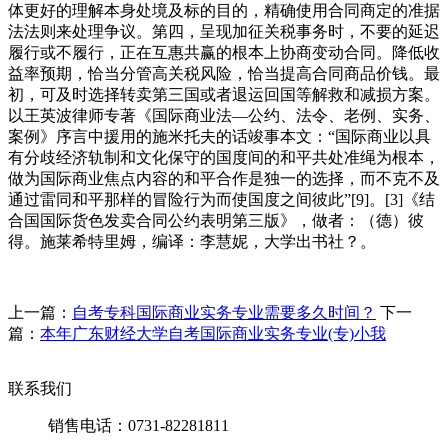
体更好的理解本身处境及标的目的，精确使用合同商定的准据
法法则来处理争议。第四，呈现加征关税事务时，不要的延迟
履行或不履行，正在互惠共赢的根本上协商变动合同。降低收
益率预期，恰当分管高关税风险，恰当提高合同商品价钱。最
初，可及时选择转卖第三国或者退运回国等解救和减损方案。
以王英波律师专著《国际商业法—公约、法令、老例、实务、
案例》序言中援用的施米托夫的话竣事本文：“国际商业以具
有分歧经济轨制和文化保守的国度间的和平共处准绳为根本，
做为国际商业焦点内容的和平合作是独一的选择，而不克不及
通过雷同和平那样的冒险行为而使国度之间彼此”[9]。[3]《结
合国国际货色发卖合同公约表明第三版》，做者：（德）彼
得。施莱希特里姆，编译：李慧妮，大学出书社？。
上一篇：
自考专科国际商业实务专业需要多久时间？
下一
篇：
本年广东财经大学自考国际商业实务专业(专)小我
联系我们
销售电话：0731-82281811