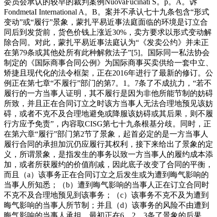
委员会承认的较早的裁判案例NuovaFucinati S。p。A。诉
FondmetaI International A。B。案并不承认七十九条包含“形式
变动”或“履行”景象，蒙扎平易近事法庭面临的环境是订立合
同后到发货前，货色价钱上涨近30%，卖方要求以形式变动解
除合同。对此，蒙扎平易近事法庭认为“《发卖公约》并未正
在第79条或其他处所有此种解救法子”[5]。国际同一私法协会
制定的《国际商事合同公例》为国际商事买卖供给一套中立、
矫捷且现代化的法令框架，正在2016年进行了最新的修订。公
例正在第七章“不履行”部门的第7。1。7条了不成抗力，“若不
履行的一方当事人证明，其不履行是因为非他所能节制的妨碍
所致，并且正在合同订立之时该方当事人无法合理地预见该妨
碍，或者不克不及合理地避免或降服该妨碍或其后果，则不履
行方应予免责”，内容取CISG第七十九条根基分歧。同时，正
在第六章“履行”部门第2节了景象，起首必定的是一方当事人
履行合同的承担加沉仍应履行其权利，接下来给出了景象的定
义，所谓景象，是指发生的事务以致一方当事人的履约成本添
加，或者所获履约的价值削减，因此底子改变了合同的平衡，
而且（a）该事务正在合同订立之后发生或为遭到晦气影响的
当事人所知悉；（b）遭到晦气影响的当事人正在订立合同时
不克不及合理地预见到该事务；（c）该事务不克不及为遭到
晦气影响的当事人所节制；并且（d）该事务的风险不由遭到
晦气影响的当事人承担。最初正在6。2。3条了景象的后果，