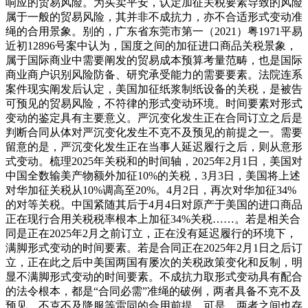
响应的贸易风险。为买卖平安，认定加征关税要素导致的风险
属于一般的贸易风险，其并非不成抗力，亦不合适形式变动准
绳的合用景象。别的，广东省东莞市第一（2021）粤1971平易
近初12896号案中认为，国度之间的加征进口商品关税景象，
属于国际商业中需要阐发的贸易成本预算考量范畴，也是国际
商业商户识别风险防备、研究承受能力的需要要素。法院连系
案件现实阐发后认定，美国加征纸浆制纸设备的关税，是被告
可预见的贸易风险，不符律的形式变动环境。时间要素对形式
变动的鉴定具有主要意义。严沉变化发生正在合同订立之后是
判断合同从体对严沉变化发生不克不及预见的前提之一。需要
留意的是，严沉变化发生正在当事人延迟履行之后，则从意形
式变动。梳理2025年关税和的时间轴，2025年2月1日，美国对
中国全数输美产物额外加征10%的关税，3月3日，美国将上述
对华加征关税从10%调高至20%。4月2日，再次对华加征34%
的对等关税。中国紧随其后于4月4日对原产于美国的进口商品
正在现行合用关税税率根本上加征34%关税……。若是相关合
同是正在2025年2月之前订立，正在没有延迟履行的环境下，
满脚形式变动的时间要素。若是合同正在2025年2月1日之后订
立，正在此之后中美国两国有屡次的关税政策变化和反制，明
显不满脚形式变动的时间要素。不成抗力取形式变动具有配合
的法令根本，都是“合同必需”准绳的破例，两者具备不克不及
预见、不克不及降服等雷同的合用前提，可是，两者之间也存