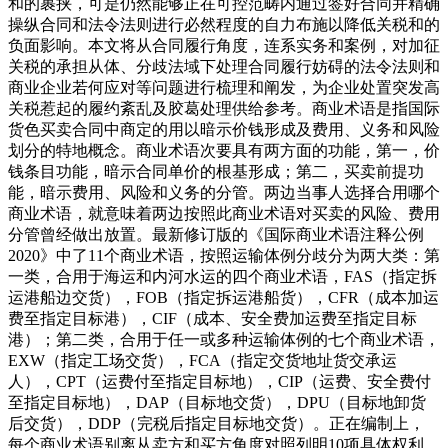
和的裹挟，可是仍然能够正在可控范畴内通过签好合同并精确
操纵合同和法令法则进行必然程度的自力布施以降低关税和的
负面影响。本文将从合同履行角度，连系实务和案例，对加征
关税的承担从体、分歧法域下处理合同履行妨碍的法令法则和
商业企业若何应对等问题进行梳理和阐发，为企业处置突发高
关税惹起的履约紊乱及胶葛处理供给参考。商业术语是指国际
货色买卖合同中商定的用以暗示价钱形成及费用、义务和风险
划分的特地概念。商业术语次要具有两方面的功能，第一，价
钱条目功能，暗示合同单价的根基形成；第二，买卖前提功
能，暗示费用、风险和义务的分管。两边当事人选择合用哪个
商业术语，就意味着两边按照此商业术语对买卖的风险、费用
分管曾经做出放置。最新修订版的《国际商业术语注释公例
2020》中了11个商业术语，按照运输体例分歧分为两大类：第
一类，合用于海运和内河水运的四个商业术语，FAS（指定拆
运港船边交货），FOB（指定拆运港船货），CFR（成本加运
费至指定目标港），CIF（成本、安全费加运费至指定目标
港）；第二类，合用于任一或多种运输体例的七个商业术语，
EXW（指定工场交货），FCA（指定交货地址货交承运
人），CPT（运费付至指定目标地），CIP（运费、安全费付
至指定目标地），DAP（目标地交货），DPU（目标地卸货
后交货），DDP（完税后指定目标地交货）。正在编制上，
每个商业术语别离从卖方和买方角度对照列明10项具体权利，