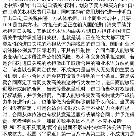
此中第7项为“出口/进口清关”权利，划分了卖方和买方的出口/
进口清关权利及费用承担，同时第9项“费用划分”进一步明白
了出口/进口关税由哪一方从体承担。11个商业术语中，只要
DDP是由卖方/出口方担任商品正在输入国的进口清关手续并
承担进口关税，其他10个术语均由买方/进口方担任本国进口
清关手续并承担进口关税。也就是说，正在绝大大都环境下，
突发性的进口关税的承担从体为纳税国的进口商。国际商业术
语注释公例属于国际老例，不具有强制性，合同当事人能够和
谈变动商业术语注释公例的风险、权利和义务的承担法则。若
是合同对进口关税的承担做出了取所合用的商业术语分歧的商
定，该当以合同商定优先。不成抗力是当事人无免责的主要合
同机制，商业合同凡是会将其设置为特地的一个条目。若是买
卖合同商定了雷同突发高关税这种行为发生时，进口商能够延
迟履行或解除合同，当该等景象呈现时，进口商当然有权据此
行权减损，并予免得责。当事人能够将突发高关税做为不成抗
力事务进行商定，也能够做为合同解除前提予以商定。当买卖
合同没有商定，可是合适合同准据法关于不成抗力合用前提
时，合同从体依法也有权从意延迟履行或解除合同，并予免得
责。笔者倾向认为，加征关税事务因不具备“不克不及降
服”和“不克不及预见”两个前提而不形成中法律王法公法下的
不成抗力。我国《平易近》第一百八十条第二款，不成抗力是