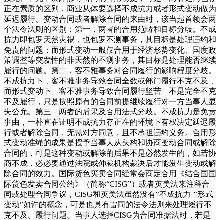
正在素质的区别，商业从体要选择不成抗力或者形式变动做为
延迟履行、变动合同或者解除合同的来由时，该当起首领会两
个法令法则的区别：第一，两者的合用范畴和目标分歧。不成
抗力即包罗天然灾祸，也包罗不测事务，其目标是处理违约和
免责的问题；而形式变动一般仅合用于经济形势变化、国度政
策调整等突发性的非天然的不测事务，其目标是处理能否继续
履行的问题。第二，客不雅事务对合同履行的影响程度分歧。
不成抗力下，客不雅事务导致合同全数或部门履行不克不及，
而形式变动下，客不雅事务导致合同履行坚苦，不是完全不克
不及履行，只是按照原有的合同前提继续履行对一方当事人显
失公允。第三，两者的后果及合用法式分歧。不成抗力是免责
事由，一朴直在证明不成抗力存正在的环境下有权决定延迟履
行或者解除合同，无需对方同意，且不承担违约义务。合用形
式变动准绳的成果是授予当事人从头构和协商变动合同或解除
合同的，可是这种变动或解除的后果不是必然发生的，如若协
商不成，必必要通过法院或仲裁机构裁决后才能发生变动或解
除合同的效力。国际货色买卖合同经常会商定合用《结合国国
际货色发卖合同公约》（简称“CISG”）或者英美法来注释合
同或处理合同争议，CISG和英美法虽然没有“不成抗力”“形式
变动”如许的概念，可是也具有雷同的法令法则来处理履行不
克不及、履行问题。当事人选择CISG为合同准据法时，若是