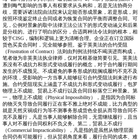
遭到晦气影响的当事人有权要求从头构和，若是无法协商分
歧，需要诉诸法院由法院来认定能否形成景象，若是形成，则
按照环境鉴定终止合同或者为恢复合同的平衡而调整合同。可
见，公例对景象的取中法律王法公法下的形式变动涵义和后果
是分歧的。进行了明白的区分，合适两种法令法则的根本，相
较于CISG，编制和逻辑上更为清晰合理。企业正在订立国际
货色买卖合同时，完全能够参照。鉴于英美法的合约受阻
（Frustration of Contract）法则由判例法持续不竭演进而构成，
笔者做为非英美法执业律师，仅对其根基做简要引见。英美法
系没有不成抗力和形式变动或履行的概念，对于合约履行期间
发生的不成预见、不成避免的事务形成的耽搁或履约不克不及
的环境，受影响的一方当事人能够征引合约受阻法则来进行布
施。合约受阻现实上涵盖了不成抗力和形式变动或履行，包罗
物理上不成能、贸易上不成行以及合同目标落空三种景象。第
一，物理上不成能（Physical Impossibility），是指因为合同标
的物灭失导致合同履行正在客不雅上绝对不成能，比力典型的
就是天然灾祸或行为等不测事务形成货色全损从而导致合同不
克不及履行，凡是当事人能够解除合同，无需继续履行，且当
事人对不履行合同权利不负义务。第二，贸易上不成行
（Commercial Impracticability），凡是指的是虽然从物理层面
合同仍有可能履行，但从贸易角度来看，履行合同的成本、难