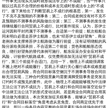
一件事无法现实完成时就形成法令上的“不成能”，当一件事只
能以过高且不合理的价格和成本去完成时形成法令上的“不成
行”。接下来给出了判断贸易上不成行的根基思，第一，发生
了不克不及预期的不测事务；第二，合同或老例没有对不克不
及预期的不测事务的风险做出分派；第三，不测事务的发生使
得继续履行合同贸易上不成行。比对案件现实，认为，苏伊士
运河因和平封闭属于不测事务，合适第一个前提；航次租船合
同未明白必需走苏伊士航路，也未“经苏伊士或好望角”，商业
老例亦未支撑将苏伊士航路做为履行前提，没有证明绕航的风
险分派给美国承担，不合适第二个前提；货色和船舶形态优
良，绕行好望角的替代体例可施行。船东应采办安全应对和平
风险，计较替代航路成本。仅凭费用添加无法证明“贸易不成
行”，第三个前提不合适[7]。总结一下，物理上不成能强调客
不雅上绝对不成能履行，贸易上不成行关心履行成本或难度超
出合理贸易风险，而合同目标落空侧沉于不测事务导致合同目
标无法实现，三种合约受阻景象均需要满脚受阻事务是突发且
订约时不成预见的要件。此中，物理上不成能能够视为中法律
王法公法下的不成抗力，贸易上不成行和合同目标落空近似于
中法律王法公法下的形式变动法则。若是商业合同商定合用英
美法做为准据法，本次突发加征关税事务，能够从“贸易不成
行”和“合同目标落空”角度考虑从意免责。合同商定优先于准
据法，所以一份条目内容完整的合同是紊乱场合排场中的灯塔