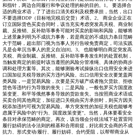
和指针，两边合同履行和争议处理的标的目的。1。 要选择合
适的商业术语，了了进出口清关权利及税费承担，当然，出口
不要选择DDP（目标地完税后交货）术语。2。 商业企业正在
订立国际货色买卖合同时，该当充实考虑突发高关税、商业制
裁、反推销、反补助等事务可能对买卖的影响和风险，能够将
上述景象列明为不成抗力事务，若是商定的不成抗力条目范畴
大于范畴，超出部门视为当事人另行告竣免责商定，司法实践
凡是会卑沉当事人的意义自治[8]。3。 也能够明白商定突发高
关税、商业制裁、反推销、反补助等事务发生时的处置机制，
当触发商定的前提时该当遵照的风险分管准绳、具体的协商步
调和处理方案等。其次，能够测验考试操纵出口信用安全来进
口国加征关税导致的买方违约风险。出口信用安全次要笼盖两
类风险，一是贸易风险，次要是买方破产或者拖欠货款、拒收
货色等违约行为导致的丧失；二是风险，一般包罗买方国度政
策变更、和平等俄然事务导致的货款丧失。当按照商业术语或
买卖合同其他商定，加征进口关税由买方承担时，则买方因关
税添加违约可视为贸易风险。单方突发性的加征关税也能够考
虑属于风险中的“行为、国度政策变更”。当然，具体要看安全
条目对承保范畴的商定。再次，该当领会分歧法域下处置雷同
履行妨碍的法令法则的根基和合用前提，好比前文会商的不成
抗力、形式变动/履行、履行妨碍、合约受阻，以帮帮商业从