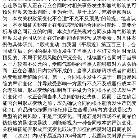
点连系当事人正在订立合同时对相关事务发生和履约影响的可
预见程度来做出判断，更为合理。基于上述，笔者更倾向认
为，本次关税政策变化不合适“不克不及预见”的前提。笔者认
为，本次加征关税存正在形式变动准绳合用的可能性，需要分
析考虑合同订立的时间、本次加征关税对合同从体晦气影响的
程度以及合同从体正在订约时能否能够预见等要素，对具体案
例做具体研判。“形式变动”由我国《平易近》第五百三十，合
同成立后，合同的根本前提发生了当事人正在订立合同时无法
预见的、不属于贸易风险的严沉变化，继续履行合同对于当事
人一方较着不公允的，受晦气影响的当事人能够取对方从头协
商；正在合理刻日内协商不成的，当事人能够请求或者仲裁机
构变动或者解除合同。第一，合同根本发生不属于一般贸易风
险的严沉变化，并导致受影响一方履行不克不及或履行成本不
合理添加。形式变动的轨制旨正在做为合同根本的形式发生严
沉变化时，改正合同当事人之间的好处失衡。因而，正在确定
能否合用形式变动之前，应先确认合同的根本能否发生严沉变
化[2]。商品价钱按照市场纪律正在合理范畴内的涨跌是比力
典型的贸易风险，不是严沉变化。可是若是对市场不的商品价
钱俄然的暴涨或暴跌，则能够视为一种合同根本的严沉变化。
关税加征能否形成严沉变化取决于加征的幅度对进口商的影
响。（2023）内02平易近终1704号案中，我国海关对原产于美