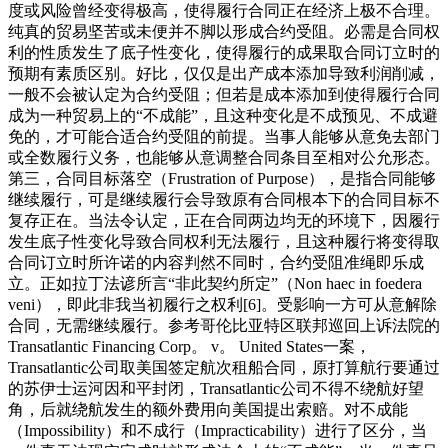
度或风险曾经变得极高，使得履行合同正在经济上极不合理。
纯真的贸易坚苦或未便并不脚以形成合约受阻。必需是合同权
利的性质发生了底子性变化，使得履行的成果取合同订立时的
预期有素质区别。好比，仅仅是出产成本添加导致利润削减，
一般不会被认定为合约受阻；但若是成本添加到使得履行合同
成为一种贸易上的“不成能”，且这种变化是不成预见、不成避
免的，才可能合适合约受阻的前提。当事人能够从意免去部门
或全数履行义务，也能够从意调整合同条目至相对公允形态。
第三，合同目标落空（Frustration of Purpose），是指合同能够
继续履行，可是继续履行会导致原有合同根本下的合同目标不
复存正在。当法令认定，正在合同两边均无的环境下，因履行
发生底子性变化导致合同权利无法履行，且这种履行将变得取
合同订立时所许诺的内容判然不同时，合约受阻准绳即乐成
立。正如拉丁法谚所言“非此契约所定”（Non haec in foedera
veni），即此非我当初履行之权利[6]。受影响一方可从意解除
合同，无需继续履行。参考哥伦比亚特区联邦巡回上诉法院的
Transatlantic Financing Corp。 v。 United States一案，
Transatlantic公司取美国签定航次租船合同，原打算航行要通过
的苏伊士运河因和平封闭，Transatlantic公司不得不绕航好望
角，后就绕航发生的额外费用向美国提出索赔。对不成能
（Impossibility）和不成行（Impracticability）进行了区分，当