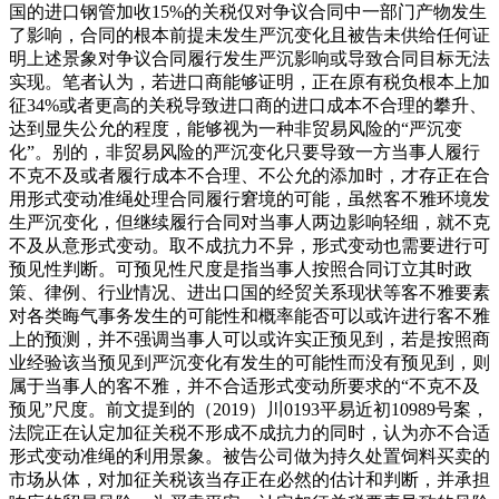
国的进口钢管加收15%的关税仅对争议合同中一部门产物发生
了影响，合同的根本前提未发生严沉变化且被告未供给任何证
明上述景象对争议合同履行发生严沉影响或导致合同目标无法
实现。笔者认为，若进口商能够证明，正在原有税负根本上加
征34%或者更高的关税导致进口商的进口成本不合理的攀升、
达到显失公允的程度，能够视为一种非贸易风险的“严沉变
化”。别的，非贸易风险的严沉变化只要导致一方当事人履行
不克不及或者履行成本不合理、不公允的添加时，才存正在合
用形式变动准绳处理合同履行窘境的可能，虽然客不雅环境发
生严沉变化，但继续履行合同对当事人两边影响轻细，就不克
不及从意形式变动。取不成抗力不异，形式变动也需要进行可
预见性判断。可预见性尺度是指当事人按照合同订立其时政
策、律例、行业情况、进出口国的经贸关系现状等客不雅要素
对各类晦气事务发生的可能性和概率能否可以或许进行客不雅
上的预测，并不强调当事人可以或许实正预见到，若是按照商
业经验该当预见到严沉变化有发生的可能性而没有预见到，则
属于当事人的客不雅，并不合适形式变动所要求的“不克不及
预见”尺度。前文提到的（2019）川0193平易近初10989号案，
法院正在认定加征关税不形成不成抗力的同时，认为亦不合适
形式变动准绳的利用景象。被告公司做为持久处置饲料买卖的
市场从体，对加征关税该当存正在必然的估计和判断，并承担