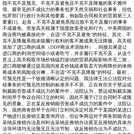
指不克不及预见、不克不及避免且不克不及降服的客不雅环
境。最常见的不成抗力的事务包罗天然灾祸和社会事务，但也
包罗部门行政行为和其他要素，例如取合同相关的贸易第三人
要素[1]。起首，不克不及避免系指点致不克不及履行的事务
不成避免。突发高关税属于国度政策变化和行为，中美两国的
商业商均被裹挟此中，合适“不克不及避免”的特征。其次，不
克不及降服系指未能履行权利的客不雅成果无法降服。高关税
添加了进口商的成本（DDP商业术语除外），间接后果是让
进口商的利润空间缩小或者吃亏，并非履行不克不及，从这个
意义上高关税取市场价钱猛烈波动的贸易风险影响并无二致，
进口商能够通过提高国内发卖价钱或者取卖方协商降价的体例
将成本和风险或分摊，不合适“不克不及降服”的特征。最初，
可预见性是一个较难清晰认定的问题。我法律王法公法院对分
歧事务的可预见性控制的标准并不不异。正在有些关于禁运或
制裁能否形成不成抗力的案件中，法院认为，禁运或制裁实施
时间早于争议合同订立的时间，因此不属于订立合同时不成预
见的景象。正在某反推销能否形成不成抗力的案件中，法院认
为，虽然商务部早于合同订立时间决定对原产于某国的某进口
产物进行反推销立案查询拜访，但讼争两边对于商务部能否会
采纳反推销办法及何时会采纳反推销办法甚至反推销的具体办
法等环境均无法预见且无法节制，该反推销办法为不成抗力。