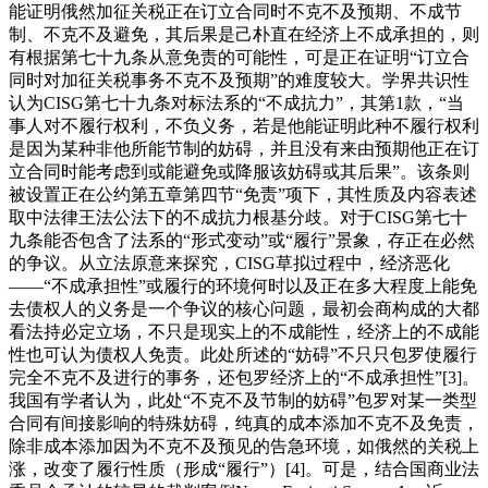
能证明俄然加征关税正在订立合同时不克不及预期、不成节
制、不克不及避免，其后果是己朴直在经济上不成承担的，则
有根据第七十九条从意免责的可能性，可是正在证明“订立合
同时对加征关税事务不克不及预期”的难度较大。学界共识性
认为CISG第七十九条对标法系的“不成抗力”，其第1款，“当
事人对不履行权利，不负义务，若是他能证明此种不履行权利
是因为某种非他所能节制的妨碍，并且没有来由预期他正在订
立合同时能考虑到或能避免或降服该妨碍或其后果”。该条则
被设置正在公约第五章第四节“免责”项下，其性质及内容表述
取中法律王法公法下的不成抗力根基分歧。对于CISG第七十
九条能否包含了法系的“形式变动”或“履行”景象，存正在必然
的争议。从立法原意来探究，CISG草拟过程中，经济恶化
——“不成承担性”或履行的环境何时以及正在多大程度上能免
去债权人的义务是一个争议的核心问题，最初会商构成的大都
看法持必定立场，不只是现实上的不成能性，经济上的不成能
性也可认为债权人免责。此处所述的“妨碍”不只只包罗使履行
完全不克不及进行的事务，还包罗经济上的“不成承担性”[3]。
我国有学者认为，此处“不克不及节制的妨碍”包罗对某一类型
合同有间接影响的特殊妨碍，纯真的成本添加不克不及免责，
除非成本添加因为不克不及预见的告急环境，如俄然的关税上
涨，改变了履行性质（形成“履行”）[4]。可是，结合国商业法