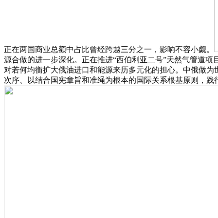
正在两国商业总额中占比曾经跨越三分之一，影响不容小觑。
源合做的进一步深化。正在推进“西伯利亚二号”天然气管道
对若何均衡扩大俄油进口和能源来历多元化的担心。中俄做为
次序、以结合国宪章旨和准绳为根本的国际关系根基原则，践