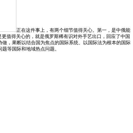
正在这件事上，有两个细节值得关心。第一，是中俄能
是更值得关心的，就是俄罗斯稀有识对外手艺出口，回应了中国
协做，果断以结合国为焦点的国际系统、以国际法为根本的国际
问题等国际和地域热点问题。