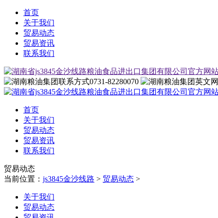
首页
关于我们
贸易动态
贸易资讯
联系我们
0731-82280070
首页
关于我们
贸易动态
贸易资讯
联系我们
贸易动态
当前位置：
js3845金沙线路
>
贸易动态
>
关于我们
贸易动态
贸易资讯