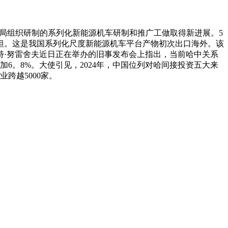
局组织研制的系列化新能源机车研制和推广工做取得新进展。5
坦。这是我国系列化尺度新能源机车平台产物初次出口海外。该
特·努雷舍夫近日正在举办的旧事发布会上指出，当前哈中关系
6。8%。大使引见，2024年，中国位列对哈间接投资五大来
跨越5000家。