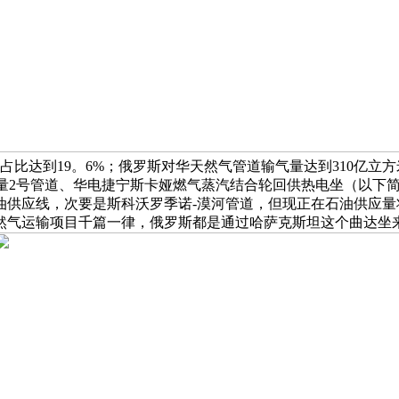
占比达到19。6%；俄罗斯对华天然气管道输气量达到310亿立
量2号管道、华电捷宁斯卡娅燃气蒸汽结合轮回供热电坐（以下简
油供应线，次要是斯科沃罗季诺-漠河管道，但现正在石油供应
然气运输项目千篇一律，俄罗斯都是通过哈萨克斯坦这个曲达坐