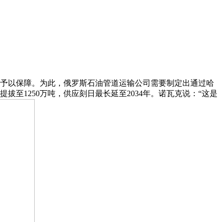
予以保障。为此，俄罗斯石油管道运输公司需要制定出通过哈
至1250万吨，供应刻日最长延至2034年。诺瓦克说：“这是